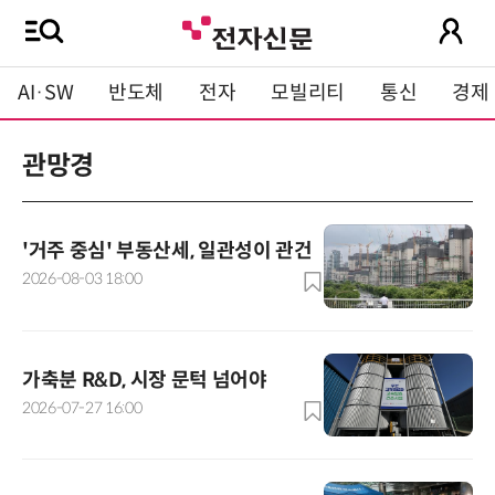
AI·SW
반도체
전자
모빌리티
통신
경제
관망경
'거주 중심' 부동산세, 일관성이 관건
2026-08-03 18:00
가축분 R&D, 시장 문턱 넘어야
2026-07-27 16:00