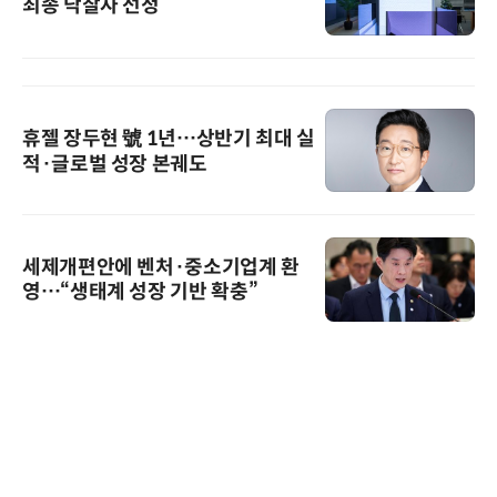
최종 낙찰자 선정
휴젤 장두현 號 1년…상반기 최대 실
적·글로벌 성장 본궤도
세제개편안에 벤처·중소기업계 환
영…“생태계 성장 기반 확충”