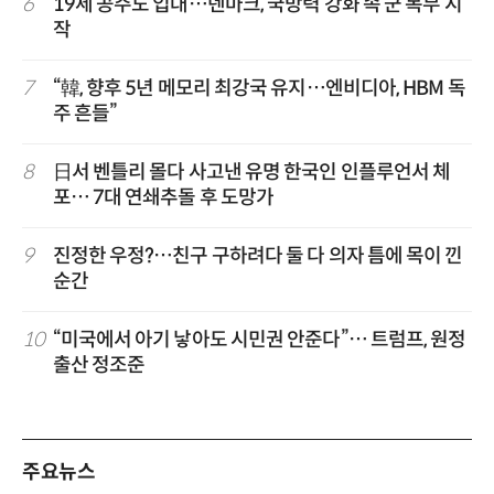
6
19세 공주도 입대…덴마크, 국방력 강화 속 군 복무 시
작
7
“韓, 향후 5년 메모리 최강국 유지…엔비디아, HBM 독
주 흔들”
8
日서 벤틀리 몰다 사고낸 유명 한국인 인플루언서 체
포… 7대 연쇄추돌 후 도망가
9
진정한 우정?…친구 구하려다 둘 다 의자 틈에 목이 낀
순간
10
“미국에서 아기 낳아도 시민권 안준다”… 트럼프, 원정
출산 정조준
주요뉴스