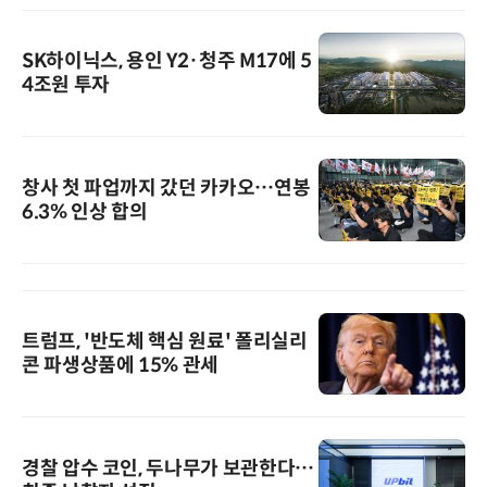
SK하이닉스, 용인 Y2·청주 M17에 5
4조원 투자
창사 첫 파업까지 갔던 카카오…연봉
6.3% 인상 합의
트럼프, '반도체 핵심 원료' 폴리실리
콘 파생상품에 15% 관세
경찰 압수 코인, 두나무가 보관한다…