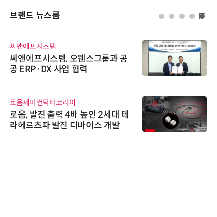
브랜드 뉴스룸
씨앤에프시스템
씨앤에프시스템, 오웬스그룹과 공
공 ERP·DX 사업 협력
로옴세미컨덕터코리아
로옴, 발진 출력 4배 높인 2세대 테
라헤르츠파 발진 디바이스 개발