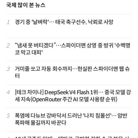
국제 많이 본 뉴스
1
경기 중 '날벼락'… 태국 축구선수, 낙뢰로 사망
2
“냄새 못 버티겠다”…스파이더맨 상영 중 방귀 '수백명
코 막고 대피'
3
거미줄 쏘고 자동 회수까지…현실판 스파이더맨 웹 슈
터
4
[테크 차이나] DeepSeek V4 Flash 1위… 중국 모델 강
세 지속(OpenRouter 주간 AI 모델 사용량 순위)
5
폭염에 다뉴브 강바닥서 드러난 '나치 침몰선'… 암반
폭파해 물길까지 바꾼다