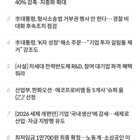
40% 감축·지중화 확대
3
李대통령, 형사소송법 거부권 행사 안 한다… 경찰 비
대화 후속조치 점검
4
李대통령, 'K자 성장' 해소 주문…“기업 투자 걸림돌 제
거” 강조도
5
[사설] 차세대 전력반도체 R&D, 참여 대기업 파격 혜택
줘라
6
산업부, 한화오션·에코프로비엠 등 5개사 '슈퍼 을
(乙)' 선정
7
[2026 세제 개편안] 기업 '국내생산'에 감세…세제로
산업·자금 지방행 유도
8
최저임금 1만700원 최종 확정…노동계·소상공인 이