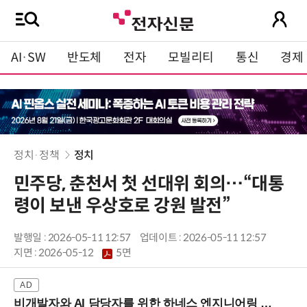
AI·SW
반도체
전자
모빌리티
통신
경제
정치·정책
정치
민주당, 춘천서 첫 선대위 회의…“대통
령이 보낸 우상호로 강원 발전”
발행일 : 2026-05-11 12:57
업데이트 : 2026-05-11 12:57
지면 :
2026-05-12
5면
비개발자와 AI 담당자를 위한 하네스 엔지니어링 입문과정 (8/20 신논현역)