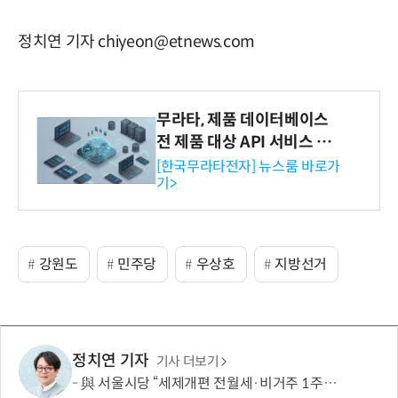
정치연 기자 chiyeon@etnews.com
무라타, 제품 데이터베이스
전 제품 대상 API 서비스 제
공…73개 제품 카테고리로
[한국무라타전자] 뉴스룸 바로가
기>
확대
강원도
민주당
우상호
지방선거
정치연 기자
기사 더보기
與 서울시당 “세제개편 전월세·비거주 1주택 영향 면밀 점검”