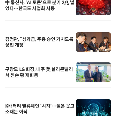
中 통신사, 'AI 토큰'으로 분기 2兆 벌
었다…한국도 사업화 시동
김정관, “성과급, 주총 승인 거치도록
상법 개정”
구광모 LG 회장, 내주 美 실리콘밸리
서 젠슨 황 재회동
K배터리 밸류체인 '시차'…셀은 웃고
소재는 아직