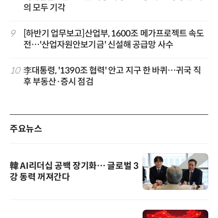
의 모두 기각
9
[하반기 업무보고]산업부, 1600조 메가프로젝트 속도
전…'산업자원안보기금' 신설해 공급망 사수
10
李대통령, '1390조 협력' 안고 지구 한 바퀴…귀국 직
후 부동산·증시 점검
주요뉴스
韓 AI리더십 공백 장기화… 글로벌 3
강 동력 꺼져간다