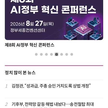
제8회 AI정부 혁신 콘퍼런스
성과
정치 많이 본 뉴스
1
김정관, “성과급, 주총 승인 거치도록 상법 개정”
2
기후부, 전력망 갈등 해법 내놨다…송전철탑 최대