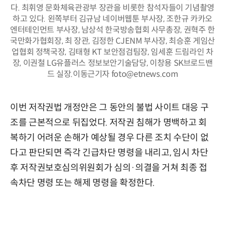
다. 최휘영 문화체육관광부 장관을 비롯한 참석자들이 기념촬영
하고 있다. 왼쪽부터 김규남 네이버웹툰 부사장, 조한규 카카오
엔터테인먼트 부사장, 남상석 한국방송협회 사무총장, 권혁주 한
국만화가협회장, 최 장관, 김정한 CJENM 부사장, 최승훈 게임산
업협회 정책국장, 김태형 KT 보안점검팀장, 임세훈 드림라인 차
장, 이권철 LG유플러스 정보보안기술담당, 이창용 SK브로드밴
드 실장.이동근기자 foto@etnews.com
이번 저작권법 개정안은 그 동안의 불법 사이트 대응 구
조를 근본적으로 뒤집었다. 저작권 침해가 명백하고 회
복하기 어려운 손해가 예상될 경우 다른 조치 수단이 없
다고 판단되면 즉각 긴급차단 명령을 내리고, 임시 차단
후 저작권보호심의위원회가 심의·의결을 거쳐 최종 접
속차단 명령 또는 해제 명령을 확정한다.