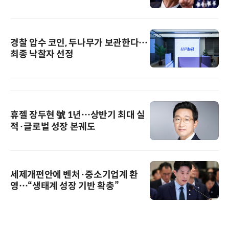
경찰 압수 코인, 두나무가 보관한다…
최종 낙찰자 선정
휴젤 장두현 號 1년…상반기 최대 실
적·글로벌 성장 본궤도
세제개편안에 벤처·중소기업계 환
영…“생태계 성장 기반 확충”