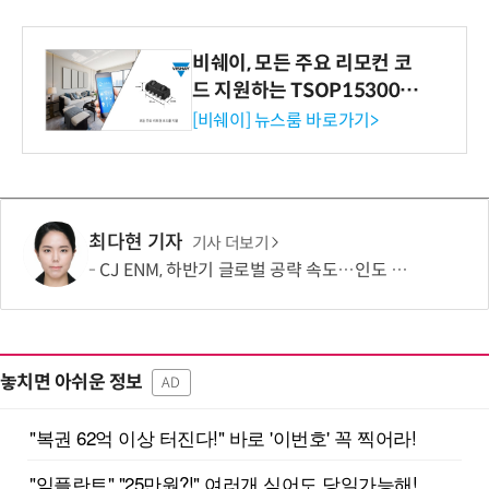
비쉐이, 모든 주요 리모컨 코
드 지원하는 TSOP15300 시
리즈 IR 수신기 출시
[비쉐이] 뉴스룸 바로가기>
최다현 기자
기사 더보기
CJ ENM, 하반기 글로벌 공략 속도…인도 등 신규 시장 개척
놓치면 아쉬운 정보
AD