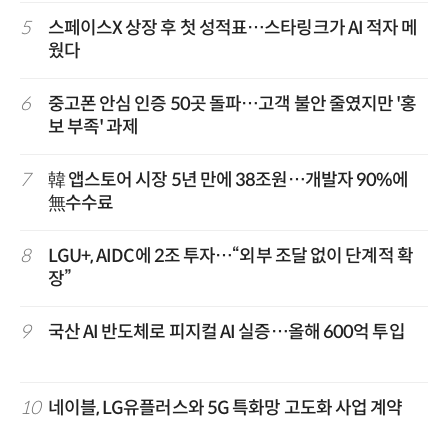
5
스페이스X 상장 후 첫 성적표…스타링크가 AI 적자 메
웠다
6
중고폰 안심 인증 50곳 돌파…고객 불안 줄였지만 '홍
보 부족' 과제
7
韓 앱스토어 시장 5년 만에 38조원…개발자 90%에
無수수료
8
LGU+, AIDC에 2조 투자…“외부 조달 없이 단계적 확
장”
9
국산 AI 반도체로 피지컬 AI 실증…올해 600억 투입
10
네이블, LG유플러스와 5G 특화망 고도화 사업 계약