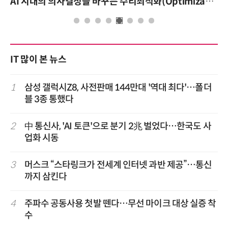
AI 시대의 의사결정을 바꾸는 수리최적화(Optimization): 실제 산업 적용 사례와 활용 전략
IT 많이 본 뉴스
1
삼성 갤럭시Z8, 사전판매 144만대 '역대 최다'…폴더
블 3종 통했다
2
中 통신사, 'AI 토큰'으로 분기 2兆 벌었다…한국도 사
업화 시동
3
머스크 “스타링크가 전세계 인터넷 과반 제공”…통신
까지 삼킨다
4
주파수 공동사용 첫발 뗀다…무선 마이크 대상 실증 착
수