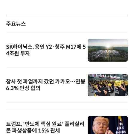
주요뉴스
SK하이닉스, 용인 Y2·청주 M17에 5
4조원 투자
창사 첫 파업까지 갔던 카카오…연봉
6.3% 인상 합의
트럼프, '반도체 핵심 원료' 폴리실리
콘 파생상품에 15% 관세