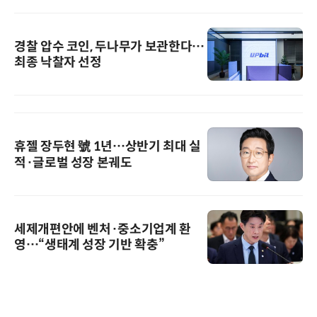
경찰 압수 코인, 두나무가 보관한다…
최종 낙찰자 선정
휴젤 장두현 號 1년…상반기 최대 실
적·글로벌 성장 본궤도
세제개편안에 벤처·중소기업계 환
영…“생태계 성장 기반 확충”