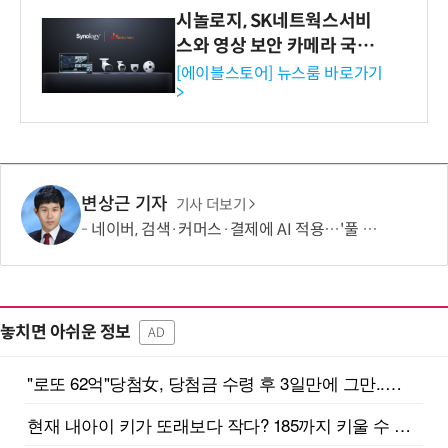
시놀로지, SK네트웍스서비
스와 영상 보안 카메라 국내
독점 판매 파트너십 체결
[에이블스토어] 뉴스룸 바로가기
>
변상근 기자
기사 더보기
네이버, 검색·커머스·결제에 AI 적용…'풀 퍼널' 수익화 강화
놓치면 아쉬운 정보
AD