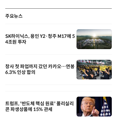
주요뉴스
SK하이닉스, 용인 Y2·청주 M17에 5
4조원 투자
창사 첫 파업까지 갔던 카카오…연봉
6.3% 인상 합의
트럼프, '반도체 핵심 원료' 폴리실리
콘 파생상품에 15% 관세