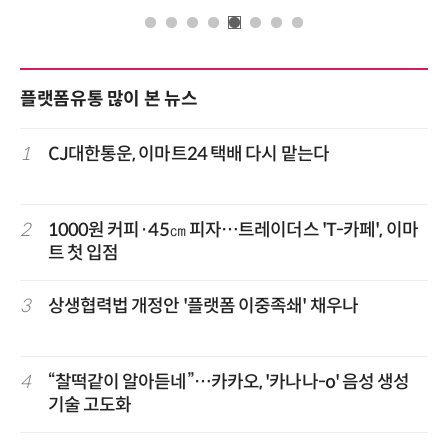
플랫폼유통 많이 본 뉴스
1
CJ대한통운, 이마트24 택배 다시 맡는다
2
1000원 커피·45㎝ 피자…트레이더스 'T-카페', 이마
트 첫 입점
3
상생협력법 개정안 '플랫폼 이중족쇄' 채우나
4
“찰떡같이 알아듣네”…카카오, '카나나-o' 음성 생성
기술 고도화