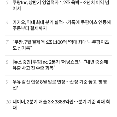
5
쿠팡Inc, 상반기 영업적자 1.2조 육박…2년치 이익 넘
어서
6
카카오, 역대 최대 분기 실적…카톡에 쿠팡이츠 연동해
주문부터 결제까지
7
“쿠팡, 7월 결제액 6조1100억 '역대 최대'…쿠팡이츠
도 신기록”
8
[뉴스줌인] 쿠팡Inc, 2분기 '어닝쇼크'…“내년 중순께
유출 사고 전 수준 회복”
9
우유 감산 협상 8월 말로 연장…산정 기준 놓고 '평행
선'
10
네이버, 2분기 매출 3조3888억원…분기 기준 역대 최
대