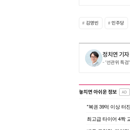
김영빈
민주당
정치연 기자
'선관위 특검
놓치면 아쉬운 정보
AD