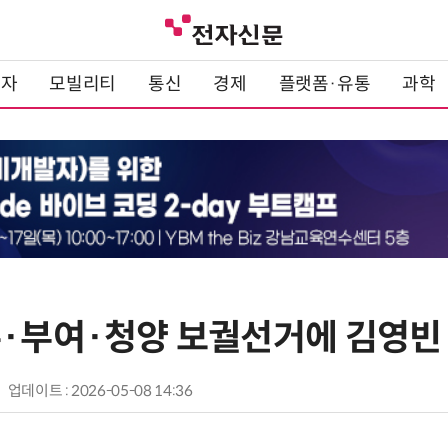
전자
모빌리티
통신
경제
플랫폼·유통
과학
주·부여·청양 보궐선거에 김영빈
업데이트 : 2026-05-08 14:36