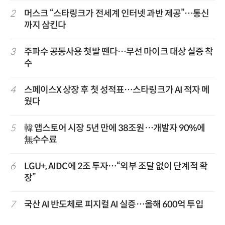
2
머스크 “스타링크가 전세계 인터넷 과반 제공”…통신
까지 삼킨다
3
주파수 공동사용 첫발 뗀다…무선 마이크 대상 실증 착
수
4
스페이스X 상장 후 첫 성적표…스타링크가 AI 적자 메
웠다
5
韓 앱스토어 시장 5년 만에 38조원…개발자 90%에
無수수료
6
LGU+, AIDC에 2조 투자…“외부 조달 없이 단계적 확
장”
7
국산 AI 반도체로 피지컬 AI 실증…올해 600억 투입