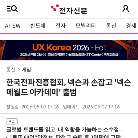
AI·SW
반도체
전자
모빌리티
통신
경제
통신
게임
한국전파진흥협회, 넥슨과 손잡고 '넥슨
메월드 아카데미' 출범
발행일 : 2026-05-07 17:16
업데이트 : 2026-05-07 17:16
글로벌 트렌드를 읽고, 내 역할을 가늠하는 소수정예 실습 워크숍 (8/28 신논현역)