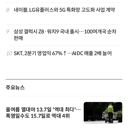
8
네이블, LG유플러스와 5G 특화망 고도화 사업 계약
9
삼성 갤럭시 Z8·워치9 국내 출시…100여개국 순차
판매
10
SKT, 2분기 영업익 67%↑…AIDC 매출 2배 늘어
주요뉴스
올여름 열대야 13.7일 '역대 최다'…
폭염일수도 15.7일로 역대 4위