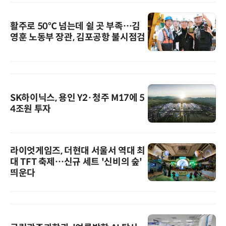
활주로 50℃ 넘는데 쉴 곳 부족…김
영훈 노동부 장관, 김포공항 불시점검
SK하이닉스, 용인 Y2·청주 M17에 5
4조원 투자
라이엇게임즈, 더현대 서울서 역대 최
대 TFT 축제…신규 세트 '신비의 숲'
띄운다