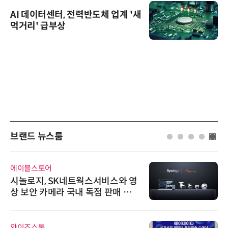
AI 데이터센터, 전력반도체 업계 '새
먹거리' 급부상
브랜드 뉴스룸
위고페어
위고페어, 서울AI허브 '2026 AI 전
환(AX) 지원사업' 컨소시엄 선정
시큐어링크