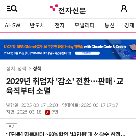
AI·SW
반도체
전자
모빌리티
통신
경제
정치·정책
정책
2029년 취업자 '감소' 전환…판매·교
육직부터 소멸
발행일 : 2025-03-17 12:00
업데이트 : 2025-03-17 17:17
지면 :
2025-03-18
9면
[단독] 명품퍼터 ~60%할인 '10만원'대 선착순 한정판매!