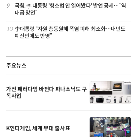
9
국힘, 李 대통령 '형소법 안 읽어봤다' 발언 공세…“역
대급 망언”
10
李대통령 “자원 총동원해 폭염 피해 최소화…내년도
예산안에도 반영”
주요뉴스
가전 패러다임 바뀐다 파나소닉도 구
독사업
K인디게임, 세계 무대 출사표