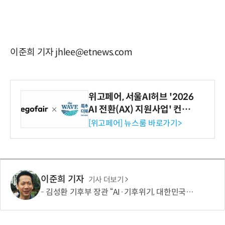
이준희 기자 jhlee@etnews.com
위고페어, 서울AI허브 '2026
AI 전환(AX) 지원사업' 컨소
시엄 선정
[위고페어] 뉴스룸 바로가기>
이준희 기자
기사 더보기
김성환 기후부 장관 “AI·기후위기, 대한민국이 함께 해결할 첫 국가 될 것”