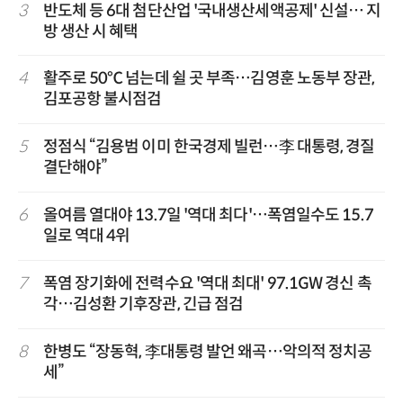
3
반도체 등 6대 첨단산업 '국내생산세액공제' 신설… 지
방 생산 시 혜택
4
활주로 50℃ 넘는데 쉴 곳 부족…김영훈 노동부 장관,
김포공항 불시점검
5
정점식 “김용범 이미 한국경제 빌런…李 대통령, 경질
결단해야”
6
올여름 열대야 13.7일 '역대 최다'…폭염일수도 15.7
일로 역대 4위
7
폭염 장기화에 전력수요 '역대 최대' 97.1GW 경신 촉
각…김성환 기후장관, 긴급 점검
8
한병도 “장동혁, 李대통령 발언 왜곡…악의적 정치공
세”