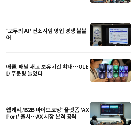
'모두의 AI' 컨소시엄 영입 경쟁 불붙
어
애플, 패널 재고 보유기간 확대…OLE
D 주문량 늘었다
웹케시,'B2B 바이브코딩' 플랫폼 'AX
Port' 출시…AX 시장 본격 공략