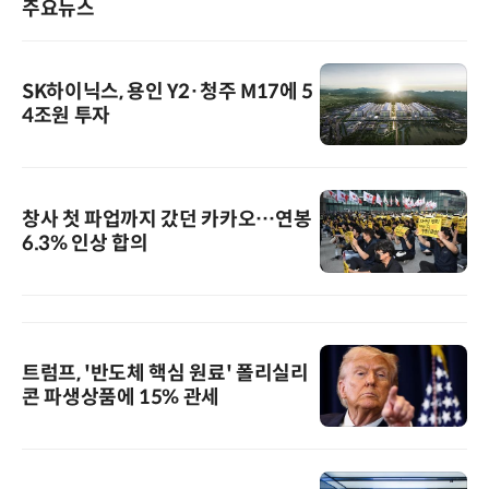
주요뉴스
SK하이닉스, 용인 Y2·청주 M17에 5
4조원 투자
창사 첫 파업까지 갔던 카카오…연봉
6.3% 인상 합의
트럼프, '반도체 핵심 원료' 폴리실리
콘 파생상품에 15% 관세