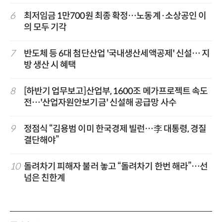
6
최저임금 1만700원 최종 확정…노동계·소상공인 이
의 모두 기각
7
반도체 등 6대 첨단산업 '국내생산세액공제' 신설… 지
방 생산 시 혜택
8
[하반기 업무보고]산업부, 1600조 메가프로젝트 속도
전…'산업자원안보기금' 신설해 공급망 사수
9
정점식 “김용범 이미 한국경제 빌런…李 대통령, 경질
결단해야”
10
돌려차기 피해자 불러 놓고 “돌려차기 한번 해라”…선
넘은 친한계