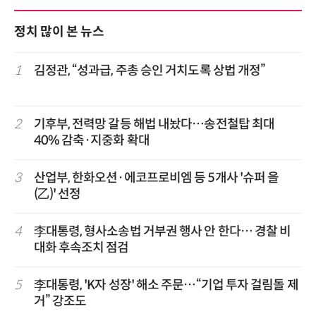
정치 많이 본 뉴스
1
김정관, “성과급, 주총 승인 거치도록 상법 개정”
2
기후부, 전력망 갈등 해법 내놨다…송전철탑 최대
40% 감축·지중화 확대
3
산업부, 한화오션·에코프로비엠 등 5개사 '슈퍼 을
(乙)' 선정
4
李대통령, 형사소송법 거부권 행사 안 한다… 경찰 비
대화 후속조치 점검
5
李대통령, 'K자 성장' 해소 주문…“기업 투자 걸림돌 제
거” 강조도