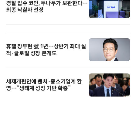
경찰 압수 코인, 두나무가 보관한다…
최종 낙찰자 선정
휴젤 장두현 號 1년…상반기 최대 실
적·글로벌 성장 본궤도
세제개편안에 벤처·중소기업계 환
영…“생태계 성장 기반 확충”