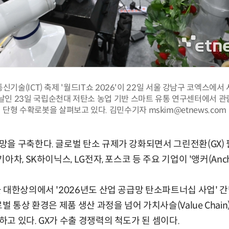
신기술(ICT) 축제 '월드IT쇼 2026'이 22일 서울 강남구 코엑스에서
튿날인 23일 국립순천대 저탄소 농업 기반 스마트 유통 연구센터에서 관
단형 수확로봇을 살펴보고 있다. 김민수기자 mskim@etnews.com
을 구축한다. 글로벌 탄소 규제가 강화되면서 그린전환(GX)
차, SK하이닉스, LG전자, 포스코 등 주요 기업이 '앵커(Anch
 대한상의에서 '2026년도 산업 공급망 탄소파트너십 사업' 간
벌 통상 환경은 제품 생산 과정을 넘어 가치사슬(Value Chai
고 있다. GX가 수출 경쟁력의 척도가 된 셈이다.