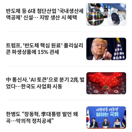
반도체 등 6대 첨단산업 '국내생산세
액공제' 신설… 지방 생산 시 혜택
트럼프, '반도체 핵심 원료' 폴리실리
콘 파생상품에 15% 관세
中 통신사, 'AI 토큰'으로 분기 2兆 벌
었다…한국도 사업화 시동
한병도 “장동혁, 李대통령 발언 왜
곡…악의적 정치공세”