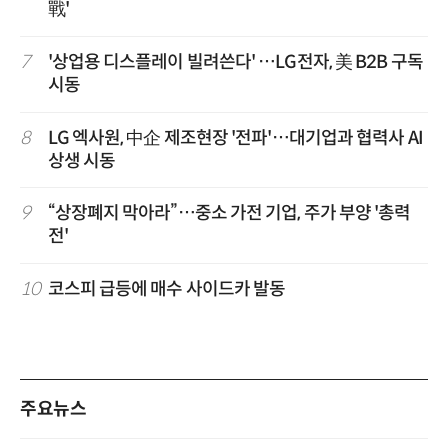
戰'
7
'상업용 디스플레이 빌려쓴다' …LG전자, 美 B2B 구독
시동
8
LG 엑사원, 中企 제조현장 '전파'…대기업과 협력사 AI
상생 시동
9
“상장폐지 막아라”…중소 가전 기업, 주가 부양 '총력
전'
10
코스피 급등에 매수 사이드카 발동
주요뉴스