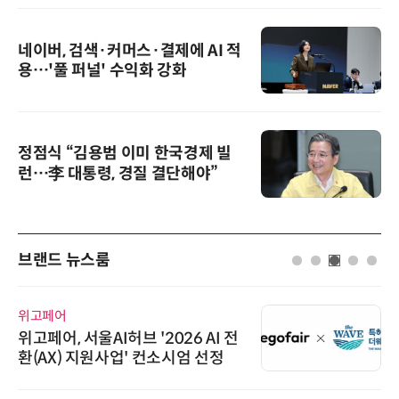
네이버, 검색·커머스·결제에 AI 적
용…'풀 퍼널' 수익화 강화
정점식 “김용범 이미 한국경제 빌
런…李 대통령, 경질 결단해야”
브랜드 뉴스룸
위고페어
위고페어, 서울AI허브 '2026 AI 전
환(AX) 지원사업' 컨소시엄 선정