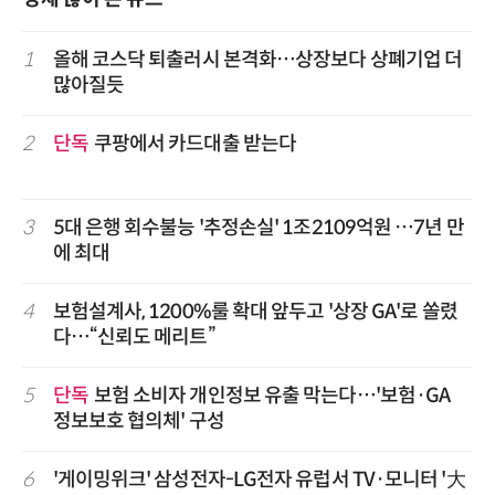
1
올해 코스닥 퇴출러시 본격화…상장보다 상폐기업 더
많아질듯
2
단독
쿠팡에서 카드대출 받는다
3
5대 은행 회수불능 '추정손실' 1조2109억원 …7년 만
에 최대
4
보험설계사, 1200%룰 확대 앞두고 '상장 GA'로 쏠렸
다…“신뢰도 메리트”
5
단독
보험 소비자 개인정보 유출 막는다…'보험·GA
정보보호 협의체' 구성
6
'게이밍위크' 삼성전자-LG전자 유럽서 TV·모니터 '大