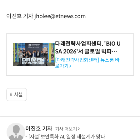
이진호 기자 jholee@etnews.com
다래전략사업화센터, 'BIO U
SA 2026'서 글로벌 빅파마
와의 비즈니스 미팅 지원…K
[다래전략사업화센터] 뉴스룸 바
로가기>
-바이오 해외 진출 교두보 확
보
사설
이진호 기자
기사 더보기
[사설]보안특화 AI, 일정 재설계가 맞다