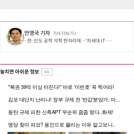
안영국 기자
기사 더보기
한·인도 공학 석학 한자리에…'차세대 IT·창의적 컴퓨팅' 협력 모색
놓치면 아쉬운 정보
AD