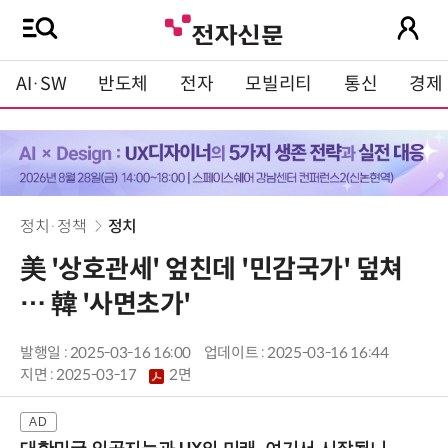
AI·SW
반도체
전자
모빌리티
통신
경제
정치·정책
정치
美 '상호관세' 엎친데 '민감국가' 덮쳐
… 韓 '사면초가'
발행일 : 2025-03-16 16:00
업데이트 : 2025-03-16 16:44
지면 :
2025-03-17
2면