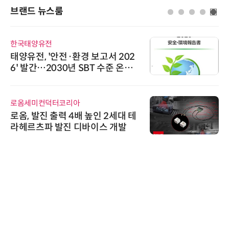
브랜드 뉴스룸
한국태양유전
태양유전, '안전·환경 보고서 202
6' 발간…2030년 SBT 수준 온실
가스 감축 추진
로옴세미컨덕터코리아
로옴, 발진 출력 4배 높인 2세대 테
라헤르츠파 발진 디바이스 개발