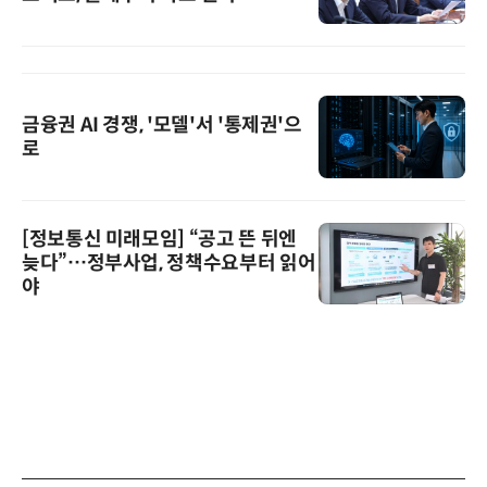
금융권 AI 경쟁, '모델'서 '통제권'으
로
[정보통신 미래모임] “공고 뜬 뒤엔
늦다”…정부사업, 정책수요부터 읽어
야