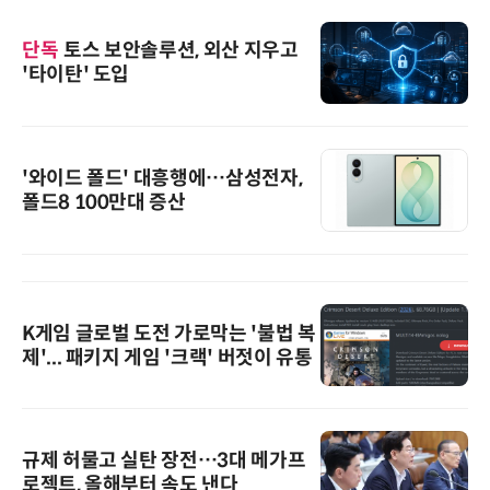
단독
토스 보안솔루션, 외산 지우고
'타이탄' 도입
'와이드 폴드' 대흥행에…삼성전자,
폴드8 100만대 증산
K게임 글로벌 도전 가로막는 '불법 복
제'... 패키지 게임 '크랙' 버젓이 유통
규제 허물고 실탄 장전…3대 메가프
로젝트, 올해부터 속도 낸다