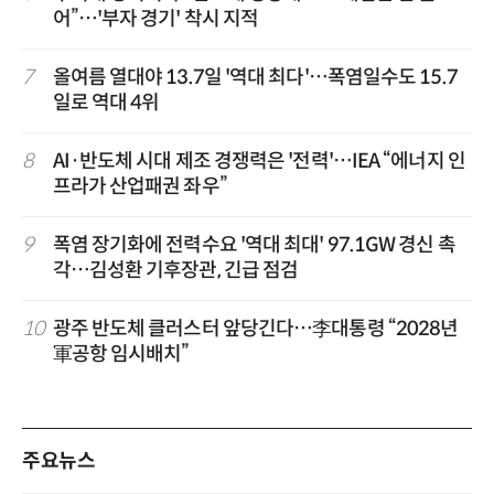
어”…'부자 경기' 착시 지적
7
올여름 열대야 13.7일 '역대 최다'…폭염일수도 15.7
일로 역대 4위
8
AI·반도체 시대 제조 경쟁력은 '전력'…IEA “에너지 인
프라가 산업패권 좌우”
9
폭염 장기화에 전력수요 '역대 최대' 97.1GW 경신 촉
각…김성환 기후장관, 긴급 점검
10
광주 반도체 클러스터 앞당긴다…李대통령 “2028년
軍공항 임시배치”
주요뉴스