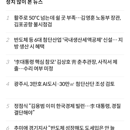
정치 많이 본 뉴스
1
활주로 50℃ 넘는데 쉴 곳 부족…김영훈 노동부 장관,
김포공항 불시점검
2
반도체 등 6대 첨단산업 '국내생산세액공제' 신설… 지
방 생산 시 혜택
3
'李대통령 핵심 참모' 김상호 靑 춘추관장, 사직서 제
출…수리 여부 미정
4
광주시, 3만호 AI도시·30만㎡ 첨단산단 조성 검토
5
정점식 “김용범 이미 한국경제 빌런…李 대통령, 경질
결단해야”
6
추미애 경기지사 “반도체 성장해도 도세입은 안 늘