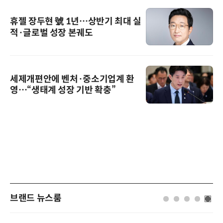
휴젤 장두현 號 1년…상반기 최대 실
적·글로벌 성장 본궤도
세제개편안에 벤처·중소기업계 환
영…“생태계 성장 기반 확충”
브랜드 뉴스룸