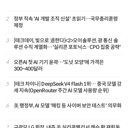
2
정부 직속 'AI 개발 조직 신설' 초읽기…국무총리훈령
제정
3
[테크데이, 빛으로 通한다]<2>오이솔루션, 광 통신 솔
루션 수직 계열화…'실리콘 포토닉스·CPO 집중 공략'
4
오픈AI 첫 AI 기기 윤곽…'도넛 모양'에 가격은
300~400달러
5
[테크 차이나] DeepSeek V4 Flash 1위… 중국 모델 강
세 지속(OpenRouter 주간 AI 모델 사용량 순위)
6
美 행정부, AI 모델 '해킹 등 사이버 보안 테스트' 의무화
7
구광모 LG 회장, 내주 美 실리콘밸리서 젠슨 황 재회동