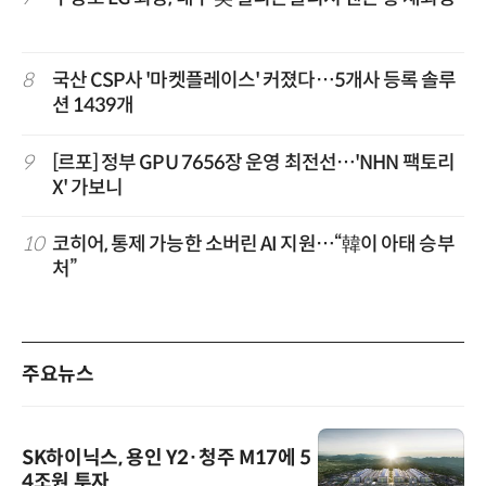
8
국산 CSP사 '마켓플레이스' 커졌다…5개사 등록 솔루
션 1439개
9
[르포] 정부 GPU 7656장 운영 최전선…'NHN 팩토리
X' 가보니
10
코히어, 통제 가능한 소버린 AI 지원…“韓이 아태 승부
처”
주요뉴스
SK하이닉스, 용인 Y2·청주 M17에 5
4조원 투자