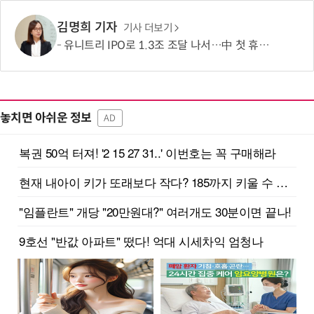
김명희 기자
기사 더보기
유니트리 IPO로 1.3조 조달 나서…中 첫 휴머노이드 상장사 탄생 임박
놓치면 아쉬운 정보
AD