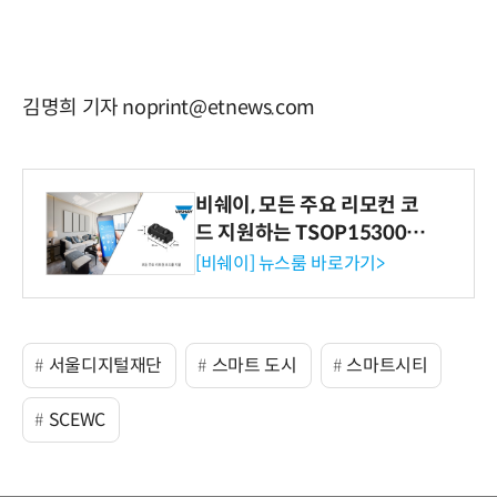
김명희 기자 noprint@etnews.com
비쉐이, 모든 주요 리모컨 코
드 지원하는 TSOP15300 시
리즈 IR 수신기 출시
[비쉐이] 뉴스룸 바로가기>
서울디지털재단
스마트 도시
스마트시티
SCEWC