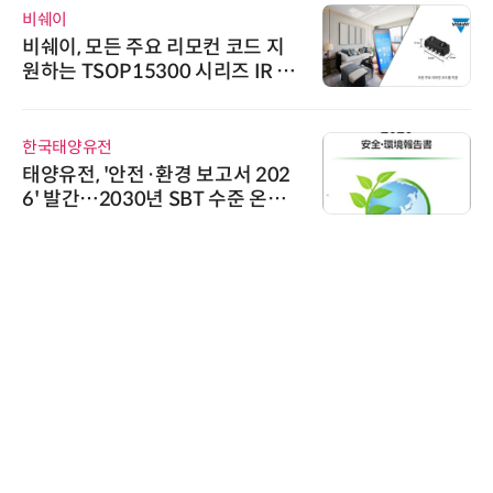
비쉐이
비쉐이, 모든 주요 리모컨 코드 지
원하는 TSOP15300 시리즈 IR 수
신기 출시
한국태양유전
태양유전, '안전·환경 보고서 202
6' 발간…2030년 SBT 수준 온실
가스 감축 추진