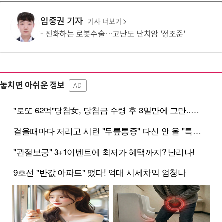
임중권 기자
기사 더보기
진화하는 로봇수술…고난도 난치암 '정조준'
놓치면 아쉬운 정보
AD