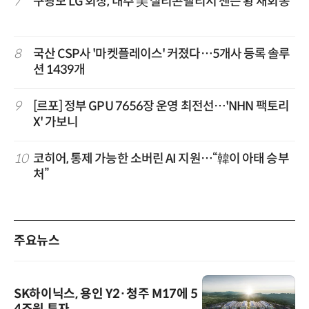
7
구광모 LG 회장, 내주 美 실리콘밸리서 젠슨 황 재회동
8
국산 CSP사 '마켓플레이스' 커졌다…5개사 등록 솔루
션 1439개
9
[르포] 정부 GPU 7656장 운영 최전선…'NHN 팩토리
X' 가보니
10
코히어, 통제 가능한 소버린 AI 지원…“韓이 아태 승부
처”
주요뉴스
SK하이닉스, 용인 Y2·청주 M17에 5