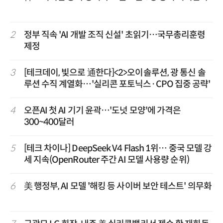
2
정부 직속 'AI 개발 조직 신설' 초읽기…국무총리훈령
제정
3
[테크데이, 빛으로 通한다]<2>오이솔루션, 광 통신 솔
루션 수직 계열화…'실리콘 포토닉스·CPO 집중 공략'
4
오픈AI 첫 AI 기기 윤곽…'도넛 모양'에 가격은
300~400달러
5
[테크 차이나] DeepSeek V4 Flash 1위… 중국 모델 강
세 지속(OpenRouter 주간 AI 모델 사용량 순위)
6
美 행정부, AI 모델 '해킹 등 사이버 보안 테스트' 의무화