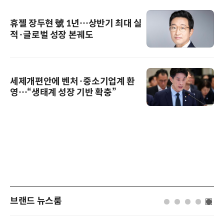
휴젤 장두현 號 1년…상반기 최대 실
적·글로벌 성장 본궤도
세제개편안에 벤처·중소기업계 환
영…“생태계 성장 기반 확충”
브랜드 뉴스룸