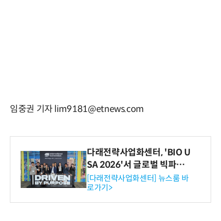
임중권 기자 lim9181@etnews.com
다래전략사업화센터, 'BIO U
SA 2026'서 글로벌 빅파마
와의 비즈니스 미팅 지원…K
[다래전략사업화센터] 뉴스룸 바
로가기>
-바이오 해외 진출 교두보 확
보