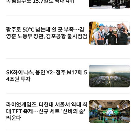
폭염일수도 15.7일로 역대 4위
활주로 50℃ 넘는데 쉴 곳 부족…김
영훈 노동부 장관, 김포공항 불시점검
SK하이닉스, 용인 Y2·청주 M17에 5
4조원 투자
라이엇게임즈, 더현대 서울서 역대 최
대 TFT 축제…신규 세트 '신비의 숲'
띄운다