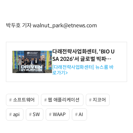
박두호 기자 walnut_park@etnews.com
다래전략사업화센터, 'BIO U
SA 2026'서 글로벌 빅파마
와의 비즈니스 미팅 지원…K
[다래전략사업화센터] 뉴스룸 바
로가기>
-바이오 해외 진출 교두보 확
보
소프트웨어
웹 애플리케이션
지코어
api
SW
WAAP
AI