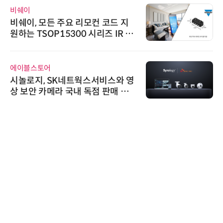
비쉐이
비쉐이, 모든 주요 리모컨 코드 지
원하는 TSOP15300 시리즈 IR 수
신기 출시
에이블스토어
시놀로지, SK네트웍스서비스와 영
상 보안 카메라 국내 독점 판매 파
트너십 체결