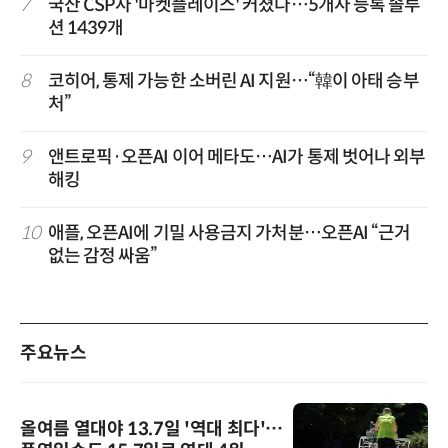
7
국산 CSP사 '마켓플레이스' 커졌다…5개사 등록 솔루
션 1439개
8
코히어, 통제 가능한 소버린 AI 지원…“韓이 아태 승부
처”
9
앤트로픽·오픈AI 이어 메타도…AI가 통제 벗어나 외부
해킹
10
애플, 오픈AI에 기밀 사용금지 가처분…오픈AI “근거
없는 감정 싸움”
주요뉴스
올여름 열대야 13.7일 '역대 최다'…