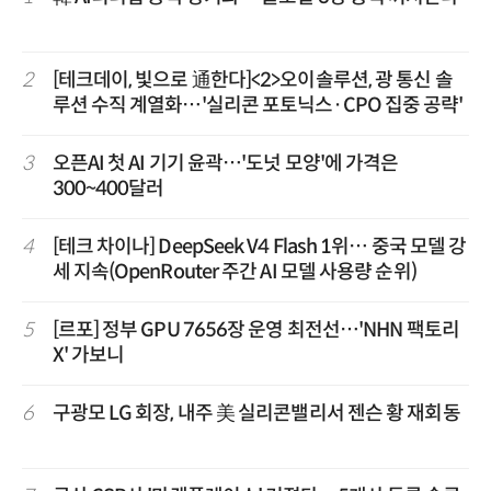
2
[테크데이, 빛으로 通한다]<2>오이솔루션, 광 통신 솔
루션 수직 계열화…'실리콘 포토닉스·CPO 집중 공략'
3
오픈AI 첫 AI 기기 윤곽…'도넛 모양'에 가격은
300~400달러
4
[테크 차이나] DeepSeek V4 Flash 1위… 중국 모델 강
세 지속(OpenRouter 주간 AI 모델 사용량 순위)
5
[르포] 정부 GPU 7656장 운영 최전선…'NHN 팩토리
X' 가보니
6
구광모 LG 회장, 내주 美 실리콘밸리서 젠슨 황 재회동