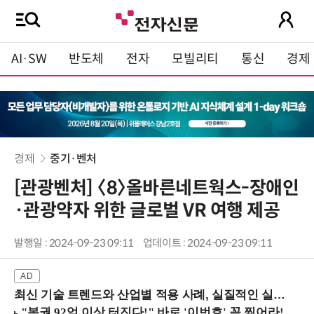
AI·SW
반도체
전자
모빌리티
통신
경제
경제
중기·벤처
[관광벤처] 〈8〉올바른네트웍스-장애인
·관광약자 위한 글로벌 VR 여행 제공
발행일 : 2024-09-23 09:11
업데이트 : 2024-09-23 09:11
최신 기술 트렌드와 산업별 적용 사례, 실질적인 실행 전략을 공유 (9/18 양재역)