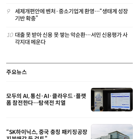
9
세제개편안에 벤처·중소기업계 환영…“생태계 성장
기반 확충”
10
대출 못 받아 신용 못 쌓는 악순환…서민 신용평가 사
각지대 메운다
주요뉴스
모두의 AI, 통신·AI·클라우드·플랫
폼 참전한다…탐색전 치열
“SK하이닉스, 중국 충칭 패키징공장