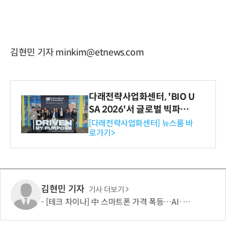
김현민 기자 minkim@etnews.com
다래전략사업화센터, 'BIO U
SA 2026'서 글로벌 빅파마
와의 비즈니스 미팅 지원…K
[다래전략사업화센터] 뉴스룸 바
로가기>
-바이오 해외 진출 교두보 확
보
김현민 기자
기사 더보기
[테크 차이나] 中 스마트폰 가격 폭등…AI·5G로 모바일 산업 패러다임 전환 모색