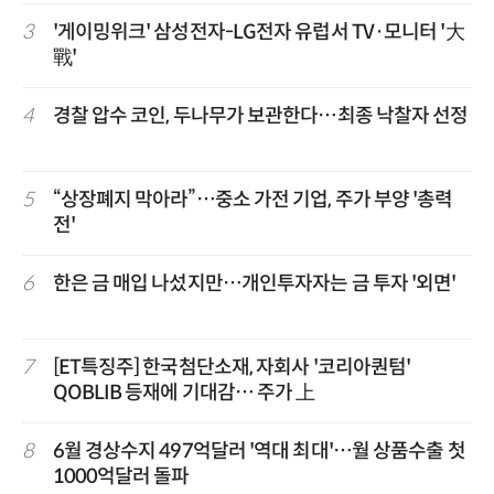
3
'게이밍위크' 삼성전자-LG전자 유럽서 TV·모니터 '大
戰'
4
경찰 압수 코인, 두나무가 보관한다…최종 낙찰자 선정
5
“상장폐지 막아라”…중소 가전 기업, 주가 부양 '총력
전'
6
한은 금 매입 나섰지만…개인투자자는 금 투자 '외면'
7
[ET특징주] 한국첨단소재, 자회사 '코리아퀀텀'
QOBLIB 등재에 기대감… 주가 上
8
6월 경상수지 497억달러 '역대 최대'…월 상품수출 첫
1000억달러 돌파