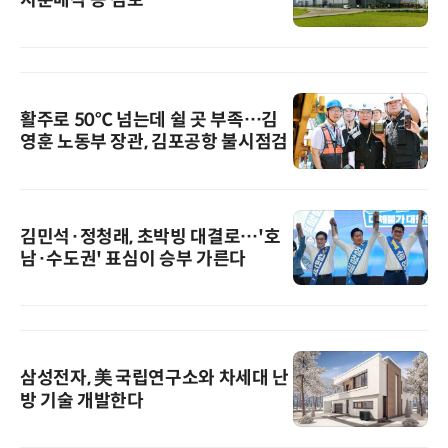
지분매각 등 검토”
활주로 50℃ 넘는데 쉴 곳 부족…김
영훈 노동부 장관, 김포공항 불시점검
김민석·정청래, 초박빙 대결로…'호
남·수도권' 표심이 승부 가른다
삼성전자, 美 국립연구소와 차세대 난
방 기술 개발한다