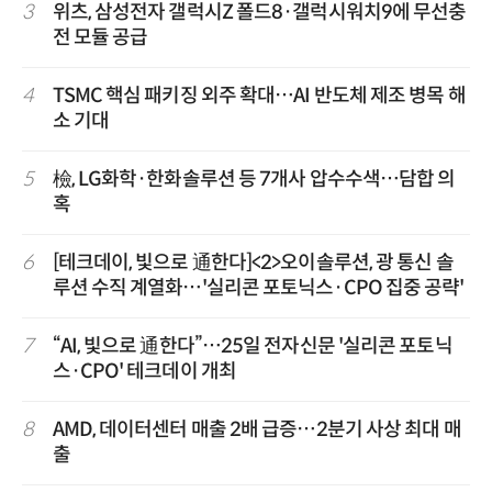
3
위츠, 삼성전자 갤럭시Z 폴드8·갤럭시워치9에 무선충
전 모듈 공급
4
TSMC 핵심 패키징 외주 확대…AI 반도체 제조 병목 해
소 기대
5
檢, LG화학·한화솔루션 등 7개사 압수수색…담합 의
혹
6
[테크데이, 빛으로 通한다]<2>오이솔루션, 광 통신 솔
루션 수직 계열화…'실리콘 포토닉스·CPO 집중 공략'
7
“AI, 빛으로 通한다”…25일 전자신문 '실리콘 포토닉
스·CPO' 테크데이 개최
8
AMD, 데이터센터 매출 2배 급증…2분기 사상 최대 매
출