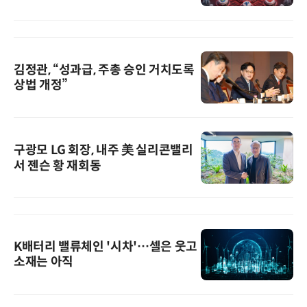
김정관, “성과급, 주총 승인 거치도록
상법 개정”
구광모 LG 회장, 내주 美 실리콘밸리
서 젠슨 황 재회동
K배터리 밸류체인 '시차'…셀은 웃고
소재는 아직