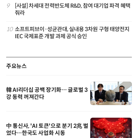
9
[사설] 차세대 전력반도체 R&D, 참여 대기업 파격 혜택
줘라
10
소프트피브이·성균관대, 실내용 3차원 구형 태양전지
IEC 국제표준 개발 과제 공식 승인
주요뉴스
韓 AI리더십 공백 장기화… 글로벌 3
강 동력 꺼져간다
中 통신사, 'AI 토큰'으로 분기 2兆 벌
었다…한국도 사업화 시동