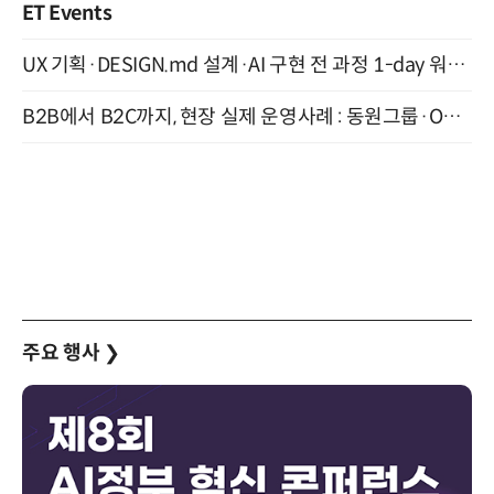
ET Events
UX 기획·DESIGN.md 설계·AI 구현 전 과정 1-day 워크숍 with Claude Code·Codex 9월 15일 개최
B2B에서 B2C까지, 현장 실제 운영사례 : 동원그룹·OCI·다이닝브랜즈그룹·당근 (8/27)
주요 행사
❯