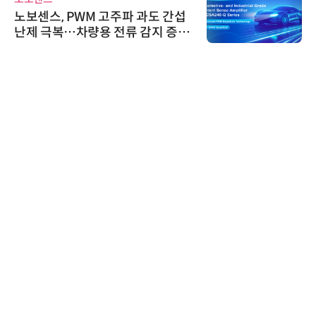
노보센스, PWM 고주파 과도 간섭
난제 극복…차량용 전류 감지 증폭
기