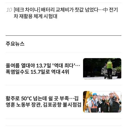
10
[테크 차이나] 배터리 교체비가 찻값 넘었다…中 전기
차 재활용 체계 시험대
주요뉴스
올여름 열대야 13.7일 '역대 최다'…
폭염일수도 15.7일로 역대 4위
활주로 50℃ 넘는데 쉴 곳 부족…김
영훈 노동부 장관, 김포공항 불시점검