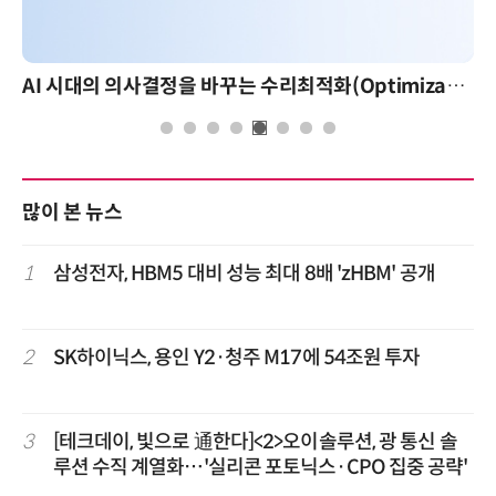
AI 시대의 의사결정을 바꾸는 수리최적화(Optimization): 실제 산업 적용 사례와 활용 전략
많이 본 뉴스
1
삼성전자, HBM5 대비 성능 최대 8배 'zHBM' 공개
2
SK하이닉스, 용인 Y2·청주 M17에 54조원 투자
3
[테크데이, 빛으로 通한다]<2>오이솔루션, 광 통신 솔
루션 수직 계열화…'실리콘 포토닉스·CPO 집중 공략'