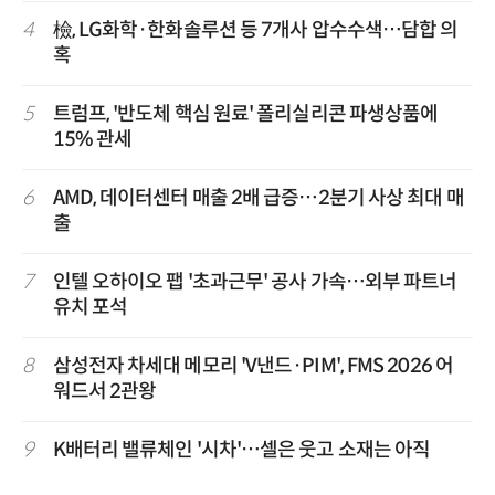
4
檢, LG화학·한화솔루션 등 7개사 압수수색…담합 의
혹
5
트럼프, '반도체 핵심 원료' 폴리실리콘 파생상품에
15% 관세
6
AMD, 데이터센터 매출 2배 급증…2분기 사상 최대 매
출
7
인텔 오하이오 팹 '초과근무' 공사 가속…외부 파트너
유치 포석
8
삼성전자 차세대 메모리 'V낸드·PIM', FMS 2026 어
워드서 2관왕
9
K배터리 밸류체인 '시차'…셀은 웃고 소재는 아직