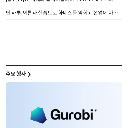
단 하루, 이론과 실습으로 하네스를 익히고 현업에 바로 쓰는 핸즈온 워크숍 (8/20)
주요 행사
❯