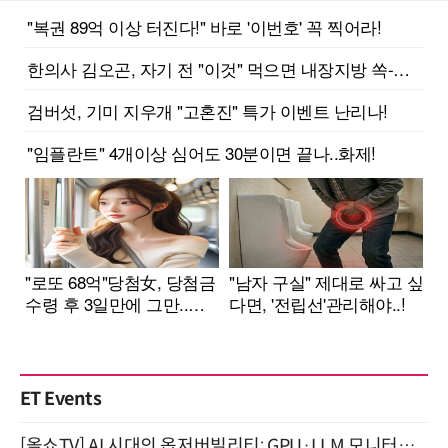
ET Events
[올쇼TV] AI 시대의 옵저버빌리티: GPU·LLM 모니터링부터 AI 기반 장애 대응까지 (8/11 생방송)