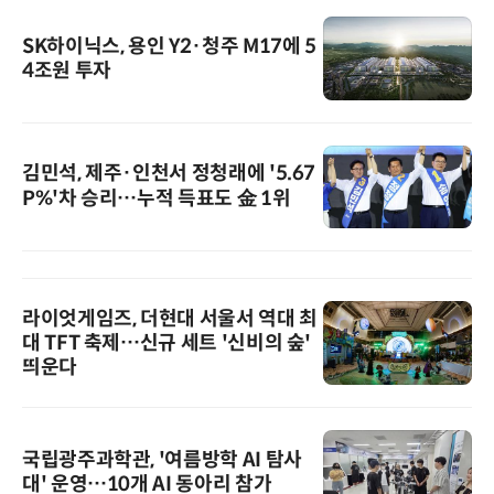
SK하이닉스, 용인 Y2·청주 M17에 5
4조원 투자
김민석, 제주·인천서 정청래에 '5.67
P%'차 승리…누적 득표도 金 1위
라이엇게임즈, 더현대 서울서 역대 최
대 TFT 축제…신규 세트 '신비의 숲'
띄운다
국립광주과학관, '여름방학 AI 탐사
대' 운영…10개 AI 동아리 참가