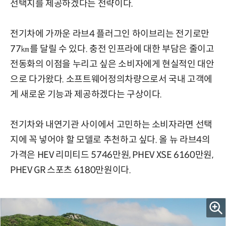
선택지를 제공하겠다는 전략이다.
전기차에 가까운 라브4 플러그인 하이브리는 전기로만
77㎞를 달릴 수 있다.
충전 인프라에 대한 부담은 줄이고
전동화의 이점을 누리고 싶은 소비자에게 현실적인 대안
으로 다가왔다.
소프트웨어정의차량으로서
국내 고객에
게
새로운 기능과 제공하겠다는 구상이다.
전기차와 내연기관 사이에서 고민하는 소비자라면 선택
지에 꼭 넣어야 할 모델로 추천하고 싶다.
올
뉴
라브4의
가격은 HEV
리미티드
5746만원, PHEV XSE 6160만원,
PHEV GR 스포츠 6180만원이다.