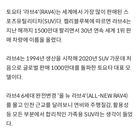
토요타 '라브4'(RAV4)는
세계에서 가장 많이 판매된
스
포츠유틸리티차(SUV)다.
켈리블루북에 따르면 라브4는
지난 해까지 1500만대 팔리면서 30년 연속
세계
1위 판
매 차량에 이름을 올렸다.
라브4는 1994년 생산을 시작해 2020년 SUV 가운데 처
음으로 글로벌 판매 1000만대를 돌파한 토요타 대표 모
델이다.
라브4 6세대
완전변경
'올
뉴
라브4'(ALL-NEW RAV4)
를 몰고 인천 근교를 달려보니 연비와 주행질감, 활용성
등 모든 부분에서 합리적인 가족용 SUV라는 생각이 들었
다.