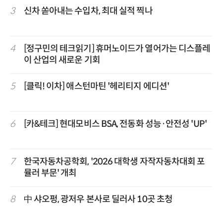
3
신차 쏟아내는 수입차, 최대 실적 찍나
4
[정구민의 테크읽기] 휴머노이드가 열어가는 디스플레
이 산업의 새로운 기회
5
[클릭! 이차] 애스턴마틴 '헤리티지 에디션'
6
[카&테크] 현대모비스 BSA, 전동화 성능·안전성 'UP'
7
한국자동차공학회, '2026 대학생 자작자동차대회 포
뮬러 부문' 개최
8
中 샤오펑, 광저우 본사로 딜러사 10곳 초청