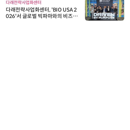
센터
슈퍼솔루션
, 'BIO USA 2
슈퍼솔루션, 2026 
벌 빅파마와의 비즈니
ooling Summi
K-바이오 해외 진출
로옴세미컨덕터코리
로옴, 발진 출력 
라헤르츠파 발진 