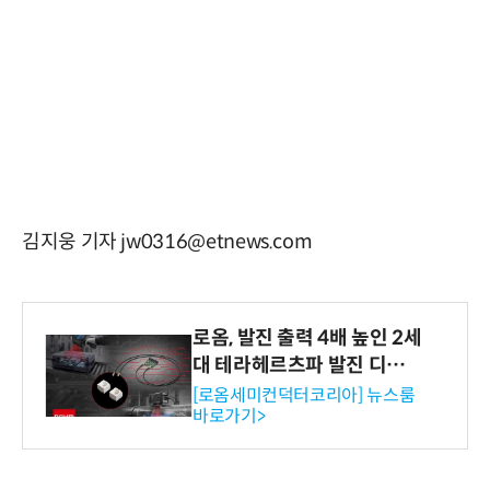
김지웅 기자 jw0316@etnews.com
로옴, 발진 출력 4배 높인 2세
대 테라헤르츠파 발진 디바이
스 개발
[로옴세미컨덕터코리아] 뉴스룸
바로가기>