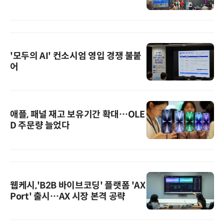
'모두의 AI' 컨소시엄 영입 경쟁 불붙
어
애플, 패널 재고 보유기간 확대…OLE
D 주문량 늘었다
웹케시,'B2B 바이브코딩' 플랫폼 'AX
Port' 출시…AX 시장 본격 공략