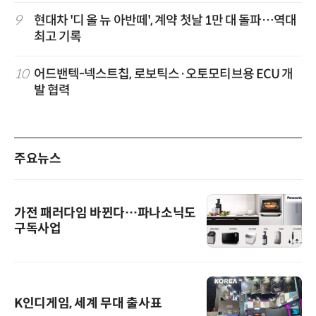
9
현대차 '디 올 뉴 아반떼', 계약 첫날 1만 대 돌파…역대
최고 기록
10
어드밴텍-넥스트칩, 로보틱스·오토모티브용 ECU 개
발 협력
주요뉴스
가전 패러다임 바뀐다…파나소닉도
구독사업
K인디게임, 세계 무대 출사표