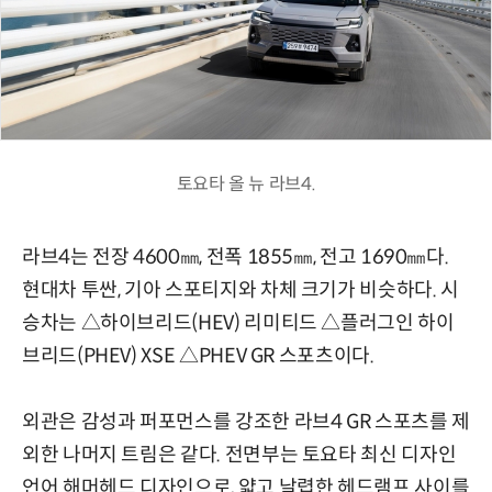
토요타 올 뉴 라브4.
라브4는 전장 4600㎜, 전폭 1855㎜, 전고 1690㎜다.
현대차 투싼, 기아 스포티지와 차체 크기가 비슷하다.
시
승차는
△
하이브리드
(HEV)
리미티드
△플러그인
하이
브리드
(PHEV) XSE △PHEV GR 스포츠이다.
외관은
감성과 퍼포먼스를 강조한 라브4 GR 스포츠를 제
외한 나머지 트림은 같다.
전면부는
토요타
최신 디자인
언어
해머헤드
디자인으로,
얇고 날렵한 헤드램프 사이를