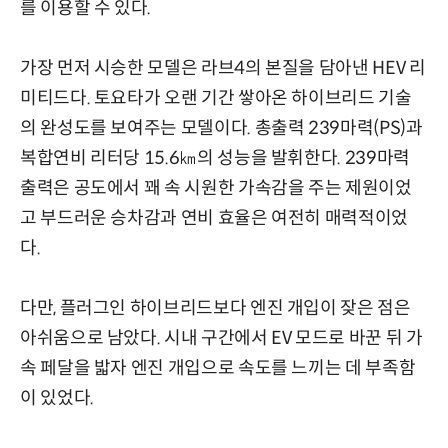
를
이용할 수
있다.
가장 먼저 시승한 모델은 라브4의 본질을 담아낸 HEV 리
미티드다. 토요타가 오랜 기간 쌓아온 하이브리드 기술
의 완성도를 보여주는 모델이다.
총출력 239마력(PS)과
복합연비 리터당 15.6㎞의 성능을 발휘한다.
239마력
출력은 공도에서 꽤 속 시원한 가속감을 주는 제원이었
고 부드러운 승차감과 연비 효율은 여전히 매력적이었
다.
다만, 플러그인
하이브리드
보다 엔진 개입이 잦은 점은
아쉬움으로 남았다. 시내 구간에서 EV
모드로
바꾼 뒤 가
속 페달을 밟자 엔진 개입으로 속도를
느끼는 데 부족함
이
있었다.