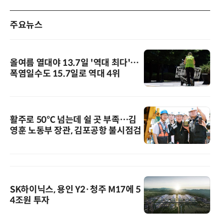
주요뉴스
올여름 열대야 13.7일 '역대 최다'…
폭염일수도 15.7일로 역대 4위
활주로 50℃ 넘는데 쉴 곳 부족…김
영훈 노동부 장관, 김포공항 불시점검
SK하이닉스, 용인 Y2·청주 M17에 5
4조원 투자