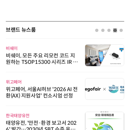
브랜드 뉴스룸
비쉐이
비쉐이, 모든 주요 리모컨 코드 지
원하는 TSOP15300 시리즈 IR 수
신기 출시
위고페어
위고페어, 서울AI허브 '2026 AI 전
환(AX) 지원사업' 컨소시엄 선정
한국태양유전
태양유전, '안전·환경 보고서 202
6' 발간…2030년 SBT 수준 온실