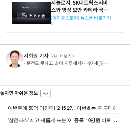
시놀로지, SK네트웍스서비
스와 영상 보안 카메라 국내
독점 판매 파트너십 체결
[에이블스토어] 뉴스룸 바로가기
>
서희원 기자
기사 더보기
운전도 못하고, 삶이 지루해서?…97세 英 할머니, 비행기 날개에 매달렸다
놓치면 아쉬운 정보
AD