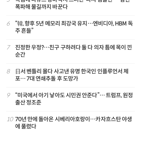
폭파해 물길까지 바꾼다
6
“韓, 향후 5년 메모리 최강국 유지…엔비디아, HBM 독
주 흔들”
7
진정한 우정?…친구 구하려다 둘 다 의자 틈에 목이 낀
순간
8
日서 벤틀리 몰다 사고낸 유명 한국인 인플루언서 체
포… 7대 연쇄추돌 후 도망가
9
“미국에서 아기 낳아도 시민권 안준다”… 트럼프, 원정
출산 정조준
10
70년 만에 돌아온 시베리아호랑이…카자흐스탄 야생
에 풀렸다