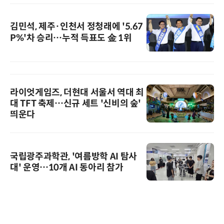
김민석, 제주·인천서 정청래에 '5.67
P%'차 승리…누적 득표도 金 1위
라이엇게임즈, 더현대 서울서 역대 최
대 TFT 축제…신규 세트 '신비의 숲'
띄운다
국립광주과학관, '여름방학 AI 탐사
대' 운영…10개 AI 동아리 참가