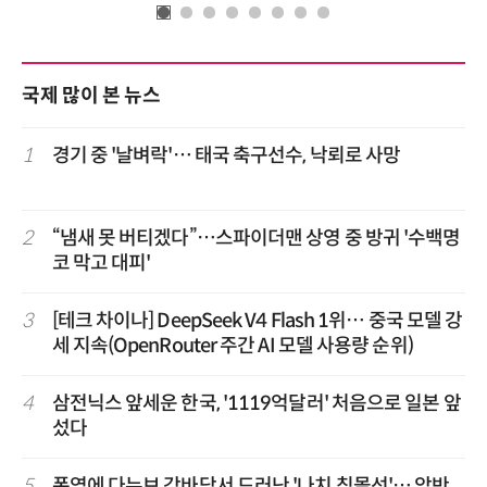
국제 많이 본 뉴스
1
경기 중 '날벼락'… 태국 축구선수, 낙뢰로 사망
2
“냄새 못 버티겠다”…스파이더맨 상영 중 방귀 '수백명
코 막고 대피'
3
[테크 차이나] DeepSeek V4 Flash 1위… 중국 모델 강
세 지속(OpenRouter 주간 AI 모델 사용량 순위)
4
삼전닉스 앞세운 한국, '1119억달러' 처음으로 일본 앞
섰다
5
폭염에 다뉴브 강바닥서 드러난 '나치 침몰선'… 암반