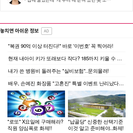
집에 불났는데 '개 우리'에 갇혀 있던 美 소년…“아이가 스스로 들어갔다?”
놓치면 아쉬운 정보
AD