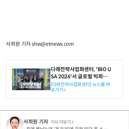
서희원 기자 shw@etnews.com
다래전략사업화센터, 'BIO U
SA 2026'서 글로벌 빅파마
와의 비즈니스 미팅 지원…K
[다래전략사업화센터] 뉴스룸 바
로가기>
-바이오 해외 진출 교두보 확
보
서희원 기자
기사 더보기