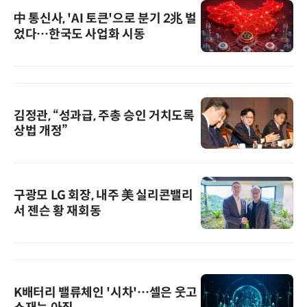
中 통신사, 'AI 토큰'으로 분기 2兆 벌
었다…한국도 사업화 시동
김정관, “성과급, 주총 승인 거치도록
상법 개정”
구광모 LG 회장, 내주 美 실리콘밸리
서 젠슨 황 재회동
K배터리 밸류체인 '시차'…셀은 웃고