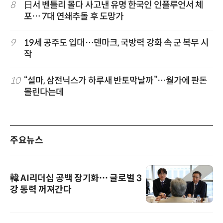
8
日서 벤틀리 몰다 사고낸 유명 한국인 인플루언서 체
포… 7대 연쇄추돌 후 도망가
9
19세 공주도 입대…덴마크, 국방력 강화 속 군 복무 시
작
10
“설마, 삼전닉스가 하루새 반토막날까”…월가에 판돈
몰린다는데
주요뉴스
韓 AI리더십 공백 장기화… 글로벌 3
강 동력 꺼져간다