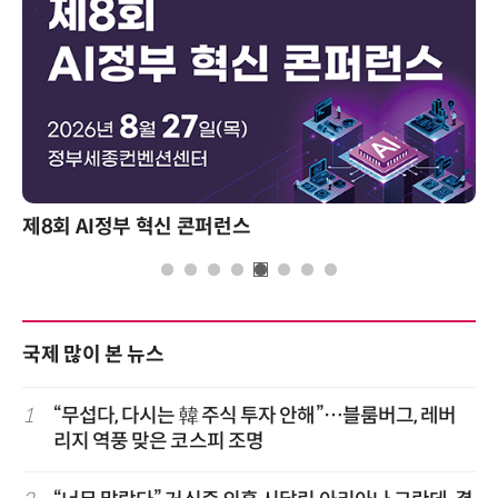
제8회 AI정부 혁신 콘퍼런스
국제 많이 본 뉴스
1
“무섭다, 다시는 韓 주식 투자 안해”…블룸버그, 레버
리지 역풍 맞은 코스피 조명