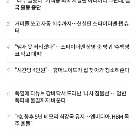
2
“너무 말랐다” 거식증 의혹 시달린 아리아나 그란데, 결
국 활동 중단
3
거미줄 쏘고 자동 회수까지…현실판 스파이더맨 웹 슈
터
4
“냄새 못 버티겠다”…스파이더맨 상영 중 방귀 '수백명
코 막고 대피'
5
“시간당 4만원”…휴머노이드가 집 찾아가 청소해준다
6
폭염에 다뉴브 강바닥서 드러난 '나치 침몰선'… 암반
폭파해 물길까지 바꾼다
7
“韓, 향후 5년 메모리 최강국 유지…엔비디아, HBM 독
주 흔들”