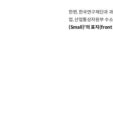
한편, 한국연구재단과 
업, 산업통상자원부 수
(Small)'의 표지(front