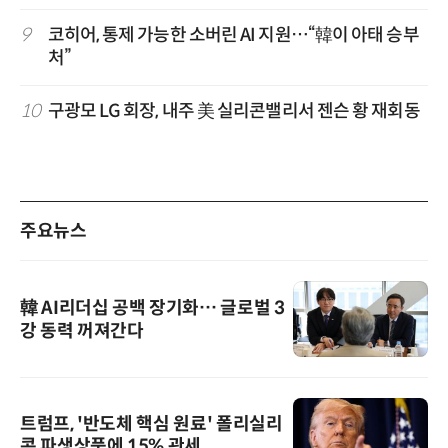
9
코히어, 통제 가능한 소버린 AI 지원…“韓이 아태 승부
처”
10
구광모 LG 회장, 내주 美 실리콘밸리서 젠슨 황 재회동
주요뉴스
韓 AI리더십 공백 장기화… 글로벌 3
강 동력 꺼져간다
트럼프, '반도체 핵심 원료' 폴리실리
콘 파생상품에 15% 관세