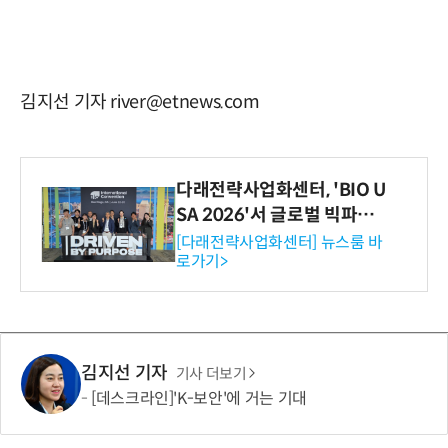
김지선 기자 river@etnews.com
다래전략사업화센터, 'BIO U
SA 2026'서 글로벌 빅파마
와의 비즈니스 미팅 지원…K
[다래전략사업화센터] 뉴스룸 바
로가기>
-바이오 해외 진출 교두보 확
보
김지선 기자
기사 더보기
[데스크라인]'K-보안'에 거는 기대