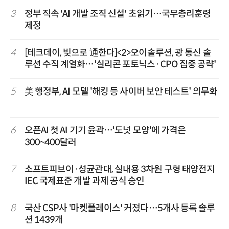
3
정부 직속 'AI 개발 조직 신설' 초읽기…국무총리훈령
제정
4
[테크데이, 빛으로 通한다]<2>오이솔루션, 광 통신 솔
루션 수직 계열화…'실리콘 포토닉스·CPO 집중 공략'
5
美 행정부, AI 모델 '해킹 등 사이버 보안 테스트' 의무화
6
오픈AI 첫 AI 기기 윤곽…'도넛 모양'에 가격은
300~400달러
7
소프트피브이·성균관대, 실내용 3차원 구형 태양전지
IEC 국제표준 개발 과제 공식 승인
8
국산 CSP사 '마켓플레이스' 커졌다…5개사 등록 솔루
션 1439개