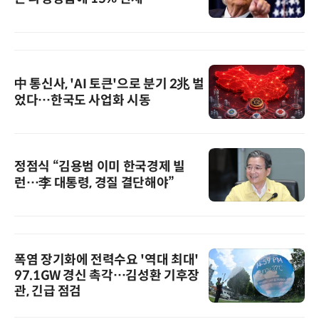
中 통신사, 'AI 토큰'으로 분기 2兆 벌
었다…한국도 사업화 시동
정점식 “김용범 이미 한국경제 빌
런…李 대통령, 경질 결단해야”
폭염 장기화에 전력수요 '역대 최대'
97.1GW 경신 촉각…김성환 기후장
관, 긴급 점검