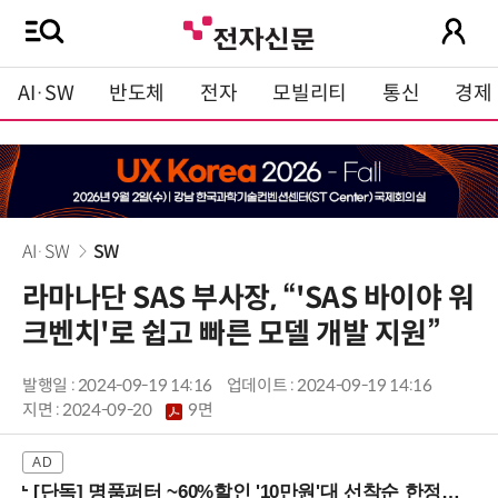
AI·SW
반도체
전자
모빌리티
통신
경제
AI·SW
SW
라마나단 SAS 부사장, “'SAS 바이야 워
크벤치'로 쉽고 빠른 모델 개발 지원”
발행일 : 2024-09-19 14:16
업데이트 : 2024-09-19 14:16
지면 :
2024-09-20
9면
[단독] 명품퍼터 ~60%할인 '10만원'대 선착순 한정판매!