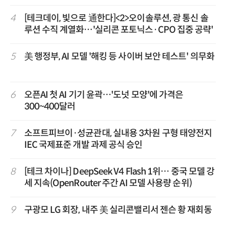
4
[테크데이, 빛으로 通한다]<2>오이솔루션, 광 통신 솔
루션 수직 계열화…'실리콘 포토닉스·CPO 집중 공략'
5
美 행정부, AI 모델 '해킹 등 사이버 보안 테스트' 의무화
6
오픈AI 첫 AI 기기 윤곽…'도넛 모양'에 가격은
300~400달러
7
소프트피브이·성균관대, 실내용 3차원 구형 태양전지
IEC 국제표준 개발 과제 공식 승인
8
[테크 차이나] DeepSeek V4 Flash 1위… 중국 모델 강
세 지속(OpenRouter 주간 AI 모델 사용량 순위)
9
구광모 LG 회장, 내주 美 실리콘밸리서 젠슨 황 재회동