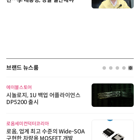
런…李 대통령, 경질 결단해야”
브랜드 뉴스룸
에이블스토어
시놀로지, 1U 백업 어플라이언스
DP5200 출시
로옴세미컨덕터코리아
로옴, 업계 최고 수준의 Wide-SOA
구현한 차량용 MOSFET 개발