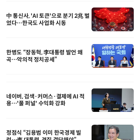
中 통신사, 'AI 토큰'으로 분기 2兆 벌
었다…한국도 사업화 시동
한병도 “장동혁, 李대통령 발언 왜
곡…악의적 정치공세”
네이버, 검색·커머스·결제에 AI 적
용…'풀 퍼널' 수익화 강화
정점식 “김용범 이미 한국경제 빌