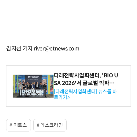
김지선 기자 river@etnews.com
다래전략사업화센터, 'BIO U
SA 2026'서 글로벌 빅파마
와의 비즈니스 미팅 지원…K
[다래전략사업화센터] 뉴스룸 바
로가기>
-바이오 해외 진출 교두보 확
보
미토스
데스크라인