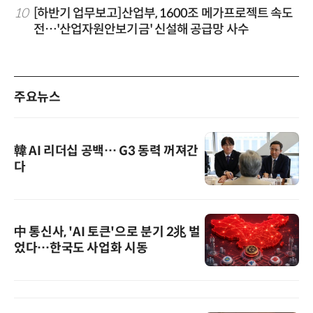
10
[하반기 업무보고]산업부, 1600조 메가프로젝트 속도
전…'산업자원안보기금' 신설해 공급망 사수
주요뉴스
韓 AI 리더십 공백… G3 동력 꺼져간
다
中 통신사, 'AI 토큰'으로 분기 2兆 벌
었다…한국도 사업화 시동