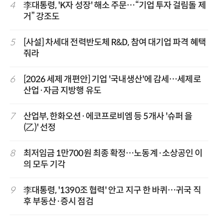
4
李대통령, 'K자 성장' 해소 주문…“기업 투자 걸림돌 제
거” 강조도
5
[사설] 차세대 전력반도체 R&D, 참여 대기업 파격 혜택
줘라
6
[2026 세제 개편안] 기업 '국내생산'에 감세…세제로
산업·자금 지방행 유도
7
산업부, 한화오션·에코프로비엠 등 5개사 '슈퍼 을
(乙)' 선정
8
최저임금 1만700원 최종 확정…노동계·소상공인 이
의 모두 기각
9
李대통령, '1390조 협력' 안고 지구 한 바퀴…귀국 직
후 부동산·증시 점검