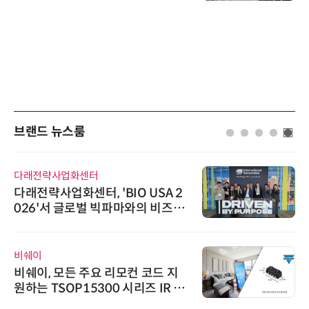
브랜드 뉴스룸
다래전략사업화센터
다래전략사업화센터, 'BIO USA 2
026'서 글로벌 빅파마와의 비즈니
스 미팅 지원…K-바이오 해외 진출
교두보 확보
비쉐이
비쉐이, 모든 주요 리모컨 코드 지
원하는 TSOP15300 시리즈 IR 수
신기 출시