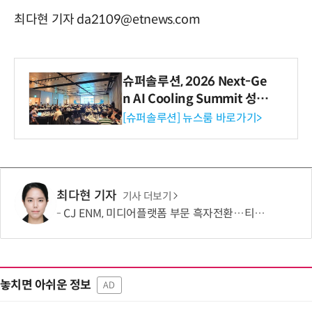
최다현 기자 da2109@etnews.com
슈퍼솔루션, 2026 Next-Ge
n AI Cooling Summit 성황
리 성료
[슈퍼솔루션] 뉴스룸 바로가기>
최다현 기자
기사 더보기
CJ ENM, 미디어플랫폼 부문 흑자전환…티빙 첫 분기 흑자
놓치면 아쉬운 정보
AD