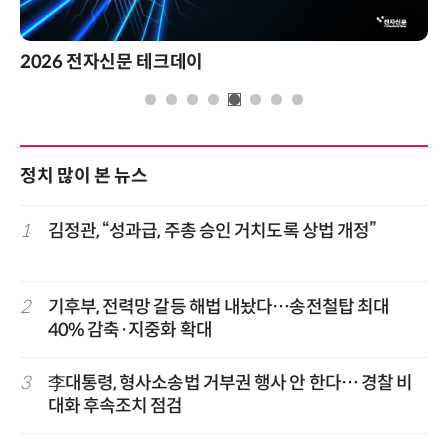
2026 전자신문 테크데이
정치 많이 본 뉴스
1
김정관, “성과급, 주총 승인 거치도록 상법 개정”
2
기후부, 전력망 갈등 해법 내놨다…송전철탑 최대
40% 감축·지중화 확대
3
李대통령, 형사소송법 거부권 행사 안 한다… 경찰 비
대화 후속조치 점검