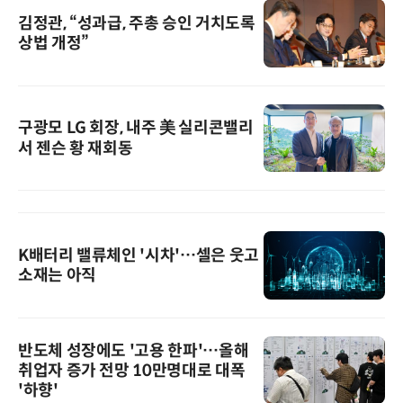
김정관, “성과급, 주총 승인 거치도록
상법 개정”
구광모 LG 회장, 내주 美 실리콘밸리
서 젠슨 황 재회동
K배터리 밸류체인 '시차'…셀은 웃고
소재는 아직
반도체 성장에도 '고용 한파'…올해
취업자 증가 전망 10만명대로 대폭
'하향'