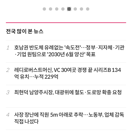
전국 많이 본 뉴스
1
호남권 반도체 유례없는 '속도전'…정부·지자체·기관
·기업 원팀으로 '2030년 6월 양산' 목표
2
레디로버스트머신, VC 30여곳 경쟁 끝 시리즈B 134
억 유치…누적 229억
3
최현덕 남양주시장, 대광위에 철도·도로망 확충 요청
4
사장 장난에 직원 5m 아래로 추락…노동부, 업체 감독
직접 나섰다