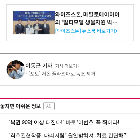
와이즈스톤, 마틸로에이아이
의 '멀티모달 생물자원 빅데
이터'에 DQ인증 최고 등급
[와이즈스톤] 뉴스룸 바로가기>
수여
이동근 기자
기사 더보기
[포토] 저온 플라즈마로 녹조 제거
놓치면 아쉬운 정보
AD