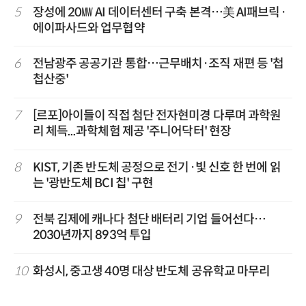
5
장성에 20㎿ AI 데이터센터 구축 본격…美 AI패브릭·
에이파사드와 업무협약
6
전남광주 공공기관 통합…근무배치·조직 재편 등 '첩
첩산중'
7
[르포]아이들이 직접 첨단 전자현미경 다루며 과학원
리 체득...과학체험 제공 '주니어닥터' 현장
8
KIST, 기존 반도체 공정으로 전기·빛 신호 한 번에 읽
는 '광반도체 BCI 칩' 구현
9
전북 김제에 캐나다 첨단 배터리 기업 들어선다…
2030년까지 893억 투입
10
화성시, 중고생 40명 대상 반도체 공유학교 마무리