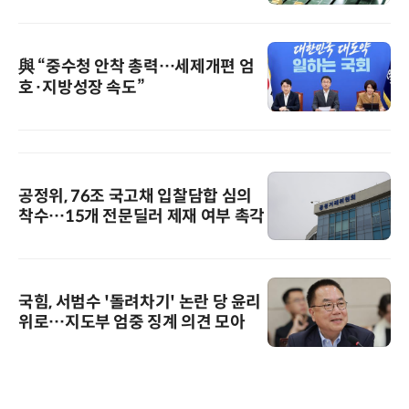
與 “중수청 안착 총력…세제개편 엄
호·지방성장 속도”
공정위, 76조 국고채 입찰담합 심의
착수…15개 전문딜러 제재 여부 촉각
국힘, 서범수 '돌려차기' 논란 당 윤리
위로…지도부 엄중 징계 의견 모아