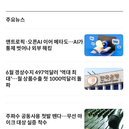
주요뉴스
앤트로픽·오픈AI 이어 메타도…AI가
통제 벗어나 외부 해킹
6월 경상수지 497억달러 '역대 최
대'…월 상품수출 첫 1000억달러 돌
파
주파수 공동사용 첫발 뗀다…무선 마
이크 대상 실증 착수