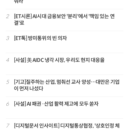
줘라
2
[ET시론] AI시대 금융보안 '분리'에서 '책임 있는 연
결'로
3
[ET톡] 방미통위의 빈 의자
4
[사설] 美 AIDC 냉각 시장, 우리도 현지 대응을
5
[기고]질주하는 산업, 멈춰선 교사 양성…대만은 기업
이 먼저 나섰다
6
[사설] AI 패권·산업 활력 제고에 모두 쏟자
7
[디지털문서 인사이트] 디지털통상협정, '상호인정 체