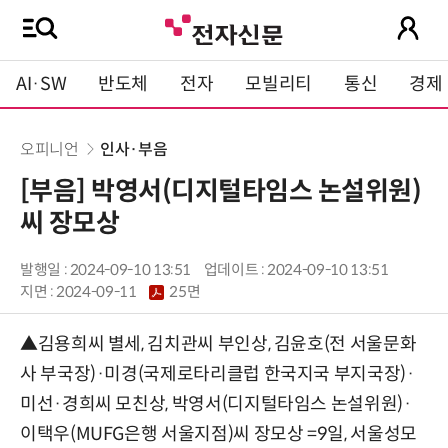
AI·SW
반도체
전자
모빌리티
통신
경제
오피니언
인사·부음
[부음] 박영서(디지털타임스 논설위원)
씨 장모상
발행일 : 2024-09-10 13:51
업데이트 : 2024-09-10 13:51
지면 :
2024-09-11
25면
▲김용희씨 별세, 김치관씨 부인상, 김윤호(전 서울문화
사 부국장)·미경(국제로타리클럽 한국지국 부지국장)·
미선·경희씨 모친상, 박영서(디지털타임스 논설위원)·
이택우(MUFG은행 서울지점)씨 장모상 =9일, 서울성모