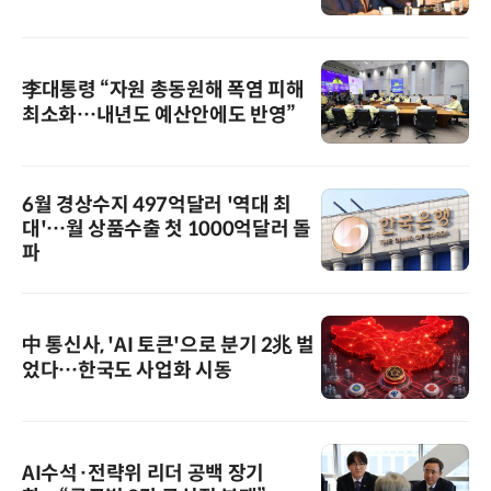
李대통령 “자원 총동원해 폭염 피해
최소화…내년도 예산안에도 반영”
6월 경상수지 497억달러 '역대 최
대'…월 상품수출 첫 1000억달러 돌
파
中 통신사, 'AI 토큰'으로 분기 2兆 벌
었다…한국도 사업화 시동
AI수석·전략위 리더 공백 장기