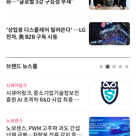
화…“글로벌 3강 구심점 부재”
'상업용 디스플레이 빌려쓴다' …LG
전자, 美 B2B 구독 시동
브랜드 뉴스룸
시큐어링크
시큐어링크, 중소기업기술정보진
흥원 AI 초격차 R&D 사업 최종 선
정
노보센스
노보센스, PWM 고주파 과도 간섭
난제 극복…차량용 전류 감지 증폭