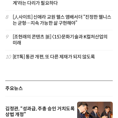
계'라는 다리가 필요하다
8
[人사이트] 신애라 교원 웰스 앰배서더 “진정한 웰니스
는 균형…지속 가능한 삶 구현해야”
9
[조현래의 콘텐츠 脈] 〈15〉문화기술과 K컬처산업의
미래
10
[ET톡] 통관 개편, 또 다른 제재가 되지 않도록
주요뉴스
김정관, “성과급, 주총 승인 거치도록
상법 개정”