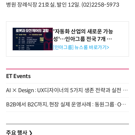
병원 장례식장 21호실, 발인 12일. (02)2258-5973
'자동화 산업의 새로운 가능
성'…인아그룹 전국 7개 도
시 세미나 페어 개최
[인아그룹] 뉴스룸 바로가기>
ET Events
AI × Design : UX디자이너의 5가지 생존 전략과 실전 대응 8월 28일 개최
B2B에서 B2C까지, 현장 실제 운영사례 : 동원그룹·OCI·다이닝브랜즈그룹·당근 (8/27)
주요 행사
❯