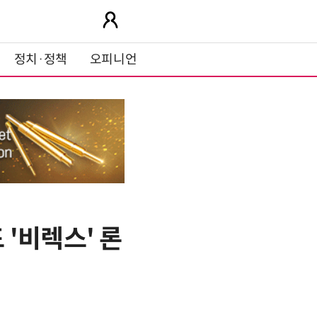
정치·정책
오피니언
'비렉스' 론