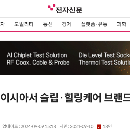
전자
모빌리티
통신
경제
플랫폼·유통
과학
레이시아서 슬립·힐링케어 브랜드 
업데이트 : 2024-09-09 15:18
지면 :
2024-09-10
18면