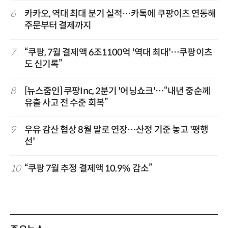
6
카카오, 역대 최대 분기 실적…카톡에 쿠팡이츠 연동해
주문부터 결제까지
7
“쿠팡, 7월 결제액 6조1100억 '역대 최대'…쿠팡이츠
도 신기록”
8
[뉴스줌인] 쿠팡Inc, 2분기 '어닝쇼크'…“내년 중순께
유출 사고 전 수준 회복”
9
우유 감산 협상 8월 말로 연장…산정 기준 놓고 '평행
선'
10
“쿠팡 7월 추정 결제액 10.9% 감소”