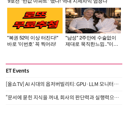
ET Events
[올쇼TV] AI 시대의 옵저버빌리티: GPU·LLM 모니터링부터 AI 기반 장애 대응까지 (8/11 생방송)
“문서에 묻힌 지식을 꺼내, 회사의 판단력과 실행력으로 바꾸다” (8/20)