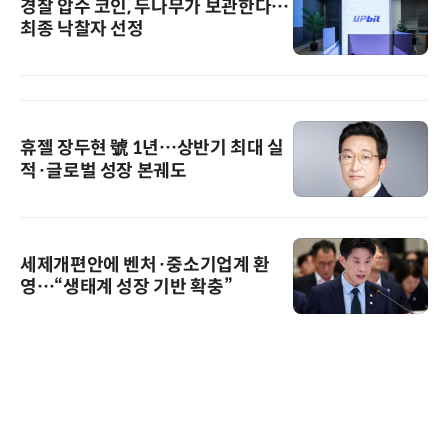
경찰 압수 코인, 두나무가 보관한다…
최종 낙찰자 선정
휴젤 장두현 號 1년…상반기 최대 실
적·글로벌 성장 본궤도
세제개편안에 벤처·중소기업계 환
영…“생태계 성장 기반 확충”