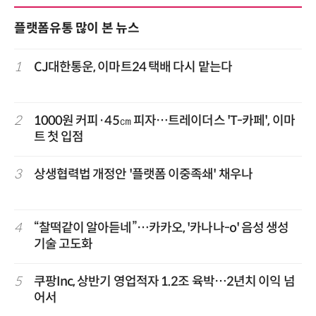
플랫폼유통 많이 본 뉴스
1
CJ대한통운, 이마트24 택배 다시 맡는다
2
1000원 커피·45㎝ 피자…트레이더스 'T-카페', 이마
트 첫 입점
3
상생협력법 개정안 '플랫폼 이중족쇄' 채우나
4
“찰떡같이 알아듣네”…카카오, '카나나-o' 음성 생성
기술 고도화
5
쿠팡Inc, 상반기 영업적자 1.2조 육박…2년치 이익 넘
어서