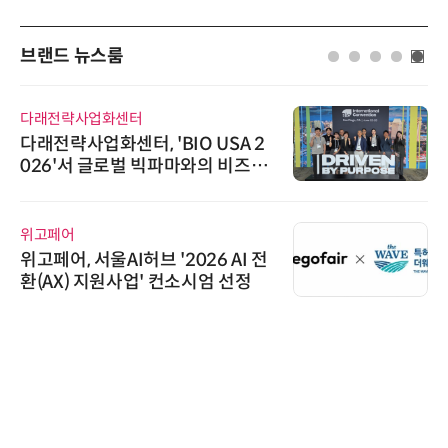
브랜드 뉴스룸
다래전략사업화센터
다래전략사업화센터, 'BIO USA 2
026'서 글로벌 빅파마와의 비즈니
스 미팅 지원…K-바이오 해외 진출
교두보 확보
위고페어
위고페어, 서울AI허브 '2026 AI 전
환(AX) 지원사업' 컨소시엄 선정