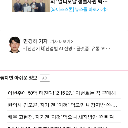
의 '멀티모달 생물자원 빅데
이터'에 DQ인증 최고 등급
[와이즈스톤] 뉴스룸 바로가기>
수여
민경하 기자
기사 더보기
[신년기획]산업별 AI 전망 - 플랫폼·유통 'AI 에이전트 시대' 개막
놓치면 아쉬운 정보
AD