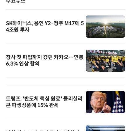
주요뉴스
SK하이닉스, 용인 Y2·청주 M17에 5
4조원 투자
창사 첫 파업까지 갔던 카카오…연봉
6.3% 인상 합의
트럼프, '반도체 핵심 원료' 폴리실리
콘 파생상품에 15% 관세