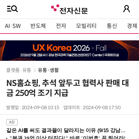
AI·SW
반도체
전자
모빌리티
통신
경제
플랫폼·유통
유통·생활
NS홈쇼핑, 추석 앞두고 협력사 판매 대
금 250억 조기 지급
발행일 : 2024-09-08 10:15
업데이트 : 2024-09-08 17:50
같은 AI를 써도 결과물이 달라지는 이유 (9/15 강남역)