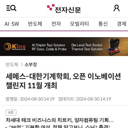
AI·SW
반도체
전자
모빌리티
통신
경제
반도체
소부장
세메스-대한기계학회, 오픈 이노베이션
챌린지 11월 개최
발행일 : 2024-08-30 14:19
업데이트 : 2024-08-30 14:19
차세대 테크 비즈니스의 치트키, 양자컴퓨팅 기회를 선점하라! (8/28 강남역)