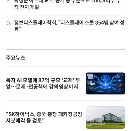
9
박성준 아주대 교수, 공기 중 수분으로 200㎛ 피부 부
착 전지 개발
10
정보디스플레이학회, “디스플레이 스쿨 354명 참여 성
료”
주요뉴스
독자 AI 모델에 87억 규모 '교재' 투
입…문제·전공책에 강의영상까지
“SK하이닉스, 중국 충칭 패키징공장
지분매각 등 검토”