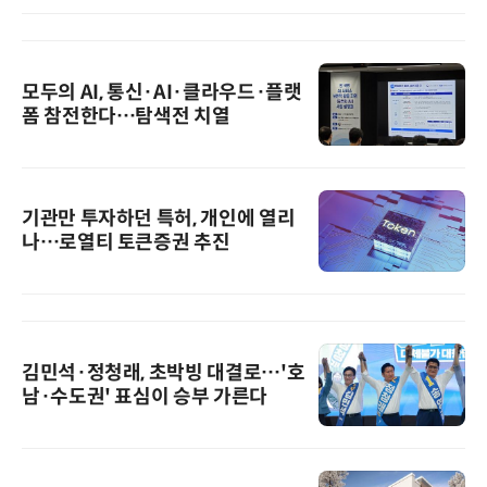
모두의 AI, 통신·AI·클라우드·플랫
폼 참전한다…탐색전 치열
기관만 투자하던 특허, 개인에 열리
나…로열티 토큰증권 추진
김민석·정청래, 초박빙 대결로…'호
남·수도권' 표심이 승부 가른다