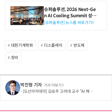
슈퍼솔루션, 2026 Next-Ge
n AI Cooling Summit 성황
리 성료
[슈퍼솔루션] 뉴스룸 바로가기>
대한기계학회
디스플레이
반도체
장비
박진형 기자
기사 더보기
[도산아카데미] 김승주 고려대 교수 “AI 해킹은 AI로 막아야…망분리 정책 바꿔야”