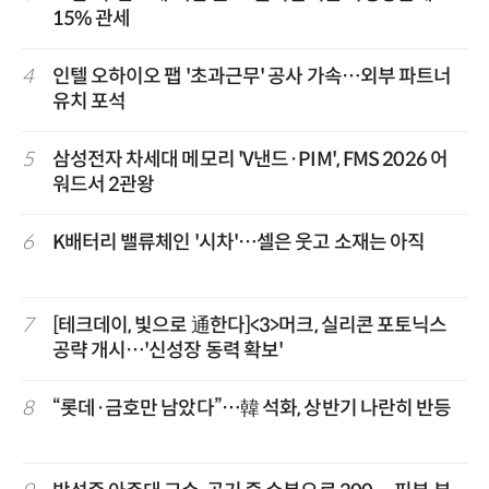
15% 관세
4
인텔 오하이오 팹 '초과근무' 공사 가속…외부 파트너
유치 포석
5
삼성전자 차세대 메모리 'V낸드·PIM', FMS 2026 어
워드서 2관왕
6
K배터리 밸류체인 '시차'…셀은 웃고 소재는 아직
7
[테크데이, 빛으로 通한다]<3>머크, 실리콘 포토닉스
공략 개시…'신성장 동력 확보'
8
“롯데·금호만 남았다”…韓 석화, 상반기 나란히 반등