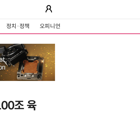
정치·정책
오피니언
100조 육