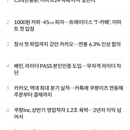
1
CJ대한통운, 이마트24 택배 다시 맡는다
2
1000원 커피·45㎝ 피자…트레이더스 'T-카페', 이마
트 첫 입점
3
창사 첫 파업까지 갔던 카카오…연봉 6.3% 인상 합의
4
배민, 라이더 PASS 본인인증 도입…무자격 라이더 차
단
5
카카오, 역대 최대 분기 실적…카톡에 쿠팡이츠 연동해
주문부터 결제까지
6
쿠팡Inc, 상반기 영업적자 1.2조 육박…2년치 이익 넘
어서