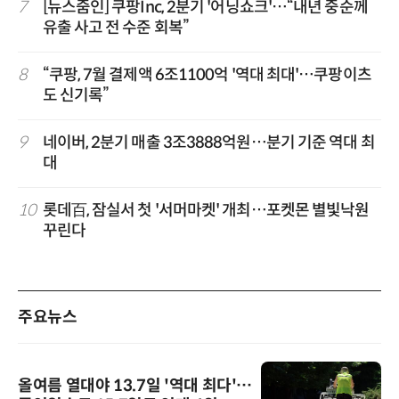
7
[뉴스줌인] 쿠팡Inc, 2분기 '어닝쇼크'…“내년 중순께
유출 사고 전 수준 회복”
8
“쿠팡, 7월 결제액 6조1100억 '역대 최대'…쿠팡이츠
도 신기록”
9
네이버, 2분기 매출 3조3888억원…분기 기준 역대 최
대
10
롯데百, 잠실서 첫 '서머마켓' 개최…포켓몬 별빛낙원
꾸린다
주요뉴스
올여름 열대야 13.7일 '역대 최다'…