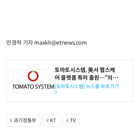
민경하 기자 maxkh@etnews.com
토마토시스템, 美서 헬스케
어 플랫폼 특허 출원…“의료
기관·보험사 공략”
[토마토시스템] 뉴스룸 바로가기
>
과기정통부
KT
TV