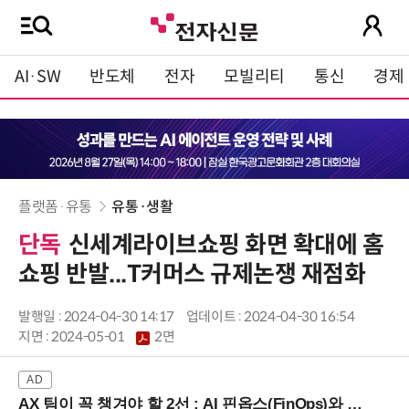
AI·SW
반도체
전자
모빌리티
통신
경제
플랫폼·유통
유통·생활
단독
신세계라이브쇼핑 화면 확대에 홈
쇼핑 반발...T커머스 규제논쟁 재점화
발행일 : 2024-04-30 14:17
업데이트 : 2024-04-30 16:54
지면 :
2024-05-01
2면
AX 팀이 꼭 챙겨야 할 2선 : AI 핀옵스(FinOps)와 토큰 거버넌스 (8/21 잠실역)