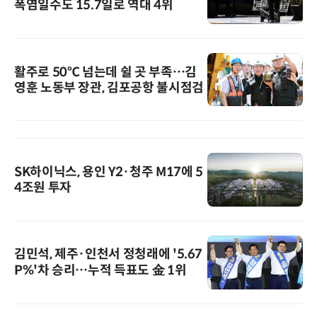
폭염일수도 15.7일로 역대 4위
활주로 50℃ 넘는데 쉴 곳 부족…김
영훈 노동부 장관, 김포공항 불시점검
SK하이닉스, 용인 Y2·청주 M17에 5
4조원 투자
김민석, 제주·인천서 정청래에 '5.67
P%'차 승리…누적 득표도 金 1위