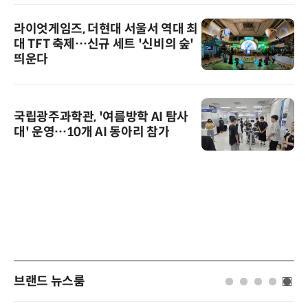
라이엇게임즈, 더현대 서울서 역대 최
대 TFT 축제…신규 세트 '신비의 숲'
띄운다
국립광주과학관, '여름방학 AI 탐사
대' 운영…10개 AI 동아리 참가
브랜드 뉴스룸