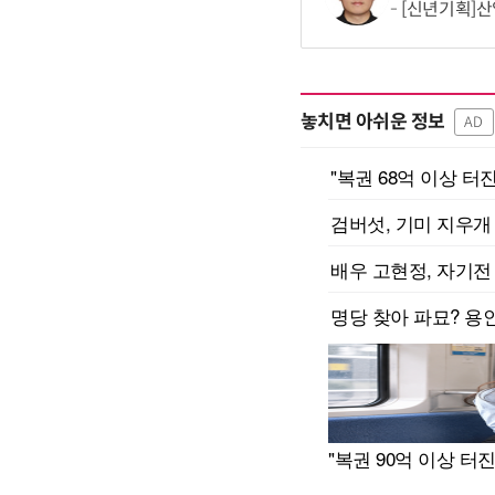
[신년기획]산업
놓치면 아쉬운 정보
AD