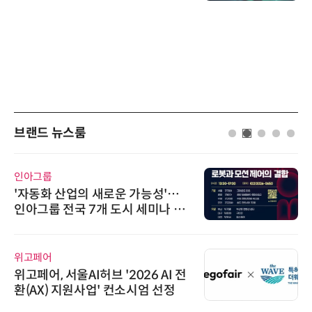
브랜드 뉴스룸
인아그룹
'자동화 산업의 새로운 가능성'…
인아그룹 전국 7개 도시 세미나 페
어 개최
위고페어
위고페어, 서울AI허브 '2026 AI 전
환(AX) 지원사업' 컨소시엄 선정