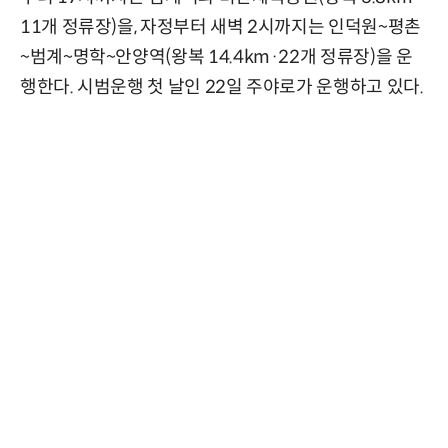
11개 정류장)을, 자정부터 새벽 2시까지는 인덕원~평촌
~범계~명학~안양역(왕복 14.4km·22개 정류장)을 운
행한다. 시범운행 첫 날인 22일 주야로가 운행하고 있다.