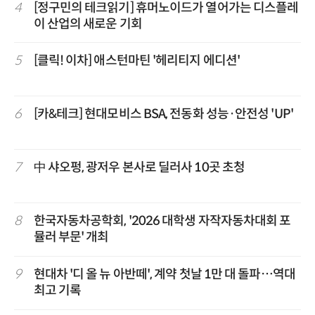
4
[정구민의 테크읽기] 휴머노이드가 열어가는 디스플레
이 산업의 새로운 기회
5
[클릭! 이차] 애스턴마틴 '헤리티지 에디션'
6
[카&테크] 현대모비스 BSA, 전동화 성능·안전성 'UP'
7
中 샤오펑, 광저우 본사로 딜러사 10곳 초청
8
한국자동차공학회, '2026 대학생 자작자동차대회 포
뮬러 부문' 개최
9
현대차 '디 올 뉴 아반떼', 계약 첫날 1만 대 돌파…역대
최고 기록