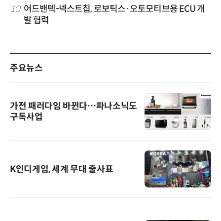
10
어드밴텍-넥스트칩, 로보틱스·오토모티브용 ECU 개
발 협력
주요뉴스
가전 패러다임 바뀐다…파나소닉도
구독사업
K인디게임, 세계 무대 출사표