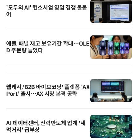
'모두의 AI' 컨소시엄 영입 경쟁 불붙
어
애플, 패널 재고 보유기간 확대…OLE
D 주문량 늘었다
웹케시,'B2B 바이브코딩' 플랫폼 'AX
Port' 출시…AX 시장 본격 공략
AI 데이터센터, 전력반도체 업계 '새
먹거리' 급부상