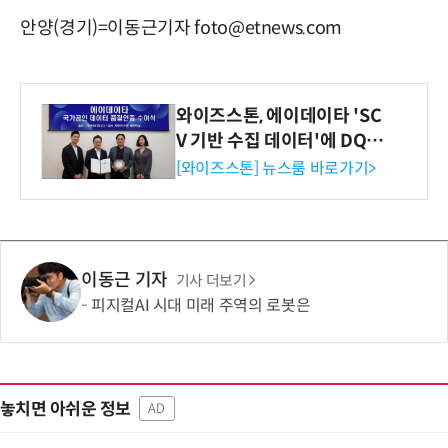
안양(경기)=이동근기자 foto@etnews.com
와이즈스톤, 에이데이타 'SC
V 기반 수집 데이터'에 DQ인
증 최고 등급 수여
[와이즈스톤] 뉴스룸 바로가기>
이동근 기자
기사 더보기
피지컬AI 시대 미래 주역의 로봇은
놓치면 아쉬운 정보
AD