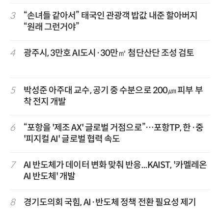
3
“손녀들 같아서” 태국인 관광객 밥값 내준 할아버지
“원래 그런거야”
4
광주시, 3만호 AI도시·30만㎡ 첨단산단 조성 검토
5
박성준 아주대 교수, 공기 중 수분으로 200㎛ 피부 부
착 전지 개발
6
“포항을 '제조 AX' 글로벌 거점으로”…포항TP, 한·중
'피지컬 AI' 글로벌 협력 속도
7
AI 반도체가 데이터 변화 맞춰 반응...KAIST, '카멜레온
AI 반도체' 개발
8
경기도의회 국힘, AI·반도체 정책 전환 필요성 제기