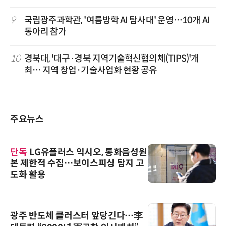
9
국립광주과학관, '여름방학 AI 탐사대' 운영…10개 AI
동아리 참가
10
경북대, '대구·경북 지역기술혁신협의체(TIPS)'개
최… 지역 창업·기술사업화 현황 공유
주요뉴스
단독
LG유플러스 익시오, 통화음성원
본 제한적 수집…보이스피싱 탐지 고
도화 활용
광주 반도체 클러스터 앞당긴다…李