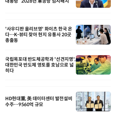
대통령 “2028년 軍공항 임시배치”
'사우디판 올리브영' 화이츠 한국 온
다…K-뷰티 찾아 현지 유통사 20곳
총출동
국립목포대 반도체공학과 '선견지명',
대한민국 반도체 영토를 호남으로 넓
히다
HD현대重, 美 데이터센터 발전설비
수주…9560억 규모