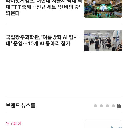
라이엇게임즈, 더현대 서울서 역대 최
대 TFT 축제…신규 세트 '신비의 숲'
띄운다
국립광주과학관, '여름방학 AI 탐사
대' 운영…10개 AI 동아리 참가
브랜드 뉴스룸
위고페어