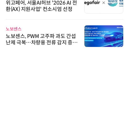
위고페어, 서울AI허브 '2026 AI 전
환(AX) 지원사업' 컨소시엄 선정
노보센스
노보센스, PWM 고주파 과도 간섭
난제 극복…차량용 전류 감지 증폭
기