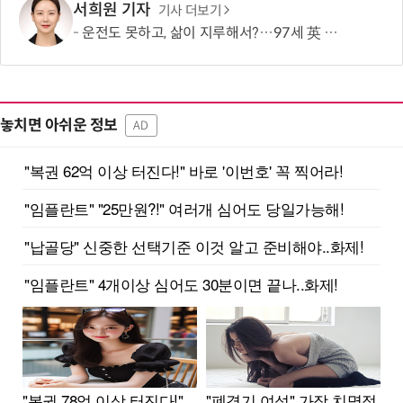
서희원 기자
기사 더보기
운전도 못하고, 삶이 지루해서?…97세 英 할머니, 비행기 날개에 매달렸다
놓치면 아쉬운 정보
AD