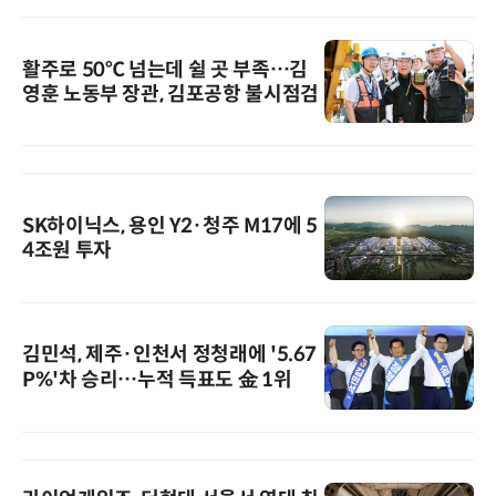
활주로 50℃ 넘는데 쉴 곳 부족…김
영훈 노동부 장관, 김포공항 불시점검
SK하이닉스, 용인 Y2·청주 M17에 5
4조원 투자
김민석, 제주·인천서 정청래에 '5.67
P%'차 승리…누적 득표도 金 1위