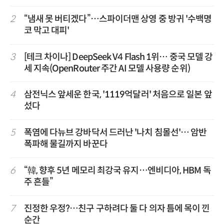
2
“냄새 못 버티겠다”…스파이더맨 상영 중 방귀 '수백명
코 막고 대피'
3
[테크 차이나] DeepSeek V4 Flash 1위… 중국 모델 강
세 지속(OpenRouter 주간 AI 모델 사용량 순위)
4
삼전닉스 앞세운 한국, '1119억달러' 처음으로 일본 앞
섰다
5
폭염에 다뉴브 강바닥서 드러난 '나치 침몰선'… 암반
폭파해 물길까지 바꾼다
6
“韓, 향후 5년 메모리 최강국 유지…엔비디아, HBM 독
주 흔들”
7
진정한 우정?…친구 구하려다 둘 다 의자 틈에 목이 낀
순간