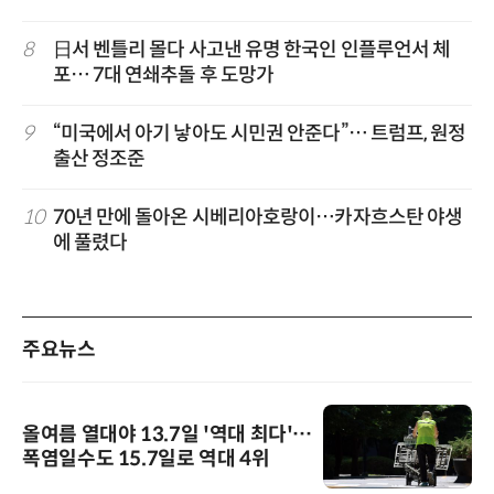
8
日서 벤틀리 몰다 사고낸 유명 한국인 인플루언서 체
포… 7대 연쇄추돌 후 도망가
9
“미국에서 아기 낳아도 시민권 안준다”… 트럼프, 원정
출산 정조준
10
70년 만에 돌아온 시베리아호랑이…카자흐스탄 야생
에 풀렸다
주요뉴스
올여름 열대야 13.7일 '역대 최다'…
폭염일수도 15.7일로 역대 4위