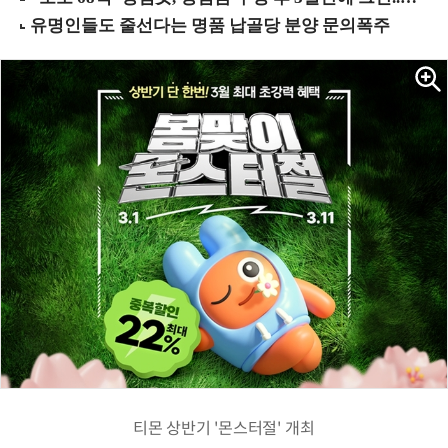
티몬 상반기 '몬스터절' 개최