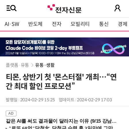
AI·SW
반도체
전자
모빌리티
통신
경제
플랫폼·유통
유통·생활
티몬, 상반기 첫 '몬스터절' 개최…“연
간 최대 할인 프로모션”
발행일 : 2024-02-29 15:25
업데이트 : 2024-02-29 17:03
같은 AI를 써도 결과물이 달라지는 이유 (9/15 강남역)