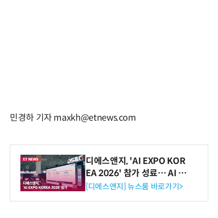
민경하 기자 maxkh@etnews.com
디에스앤지, 'AI EXPO KOR
EA 2026' 참가 성료… AI 전
생애주기 아우르는 통합 솔루
[디에스앤지] 뉴스룸 바로가기>
션 선봬 [영상]