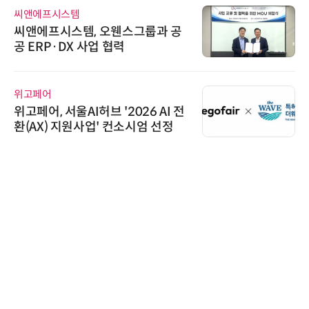
씨앤에프시스템
씨앤에프시스템, 오웬스그룹과 공
공 ERP·DX 사업 협력
위고페어
위고페어, 서울AI허브 '2026 AI 전
환(AX) 지원사업' 컨소시엄 선정