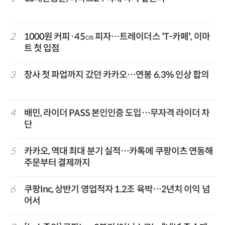
2
1000원 커피·45㎝ 피자…트레이더스 'T-카페', 이마
트 첫 입점
3
창사 첫 파업까지 갔던 카카오…연봉 6.3% 인상 합의
4
배민, 라이더 PASS 본인인증 도입…무자격 라이더 차
단
5
카카오, 역대 최대 분기 실적…카톡에 쿠팡이츠 연동해
주문부터 결제까지
6
쿠팡Inc, 상반기 영업적자 1.2조 육박…2년치 이익 넘
어서