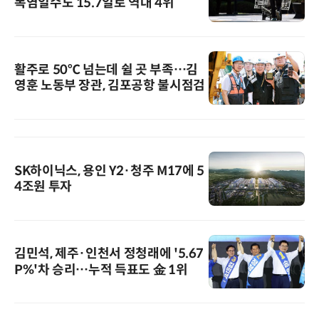
폭염일수도 15.7일로 역대 4위
활주로 50℃ 넘는데 쉴 곳 부족…김
영훈 노동부 장관, 김포공항 불시점검
SK하이닉스, 용인 Y2·청주 M17에 5
4조원 투자
김민석, 제주·인천서 정청래에 '5.67
P%'차 승리…누적 득표도 金 1위