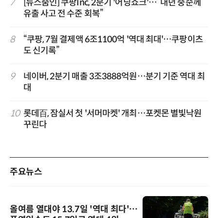
7
[뉴스줌인] 쿠팡Inc, 2분기 '어닝쇼크'…“내년 중순께
유출 사고 전 수준 회복”
8
“쿠팡, 7월 결제액 6조1100억 '역대 최대'…쿠팡이츠
도 신기록”
9
네이버, 2분기 매출 3조3888억원…분기 기준 역대 최
대
10
롯데百, 잠실서 첫 '서머마켓' 개최…포켓몬 별빛낙원
꾸린다
주요뉴스
올여름 열대야 13.7일 '역대 최다'…