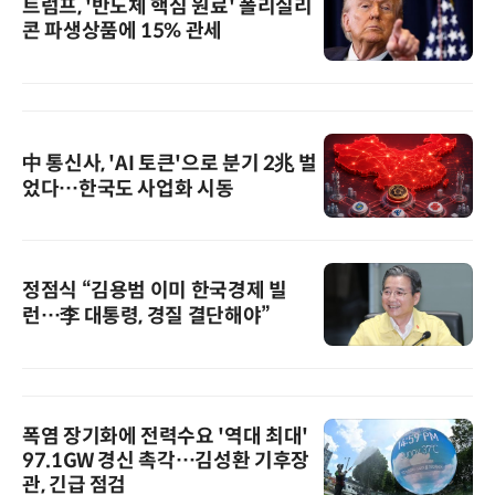
트럼프, '반도체 핵심 원료' 폴리실리
콘 파생상품에 15% 관세
中 통신사, 'AI 토큰'으로 분기 2兆 벌
었다…한국도 사업화 시동
정점식 “김용범 이미 한국경제 빌
런…李 대통령, 경질 결단해야”
폭염 장기화에 전력수요 '역대 최대'
97.1GW 경신 촉각…김성환 기후장
관, 긴급 점검