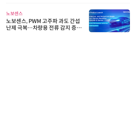
노보센스
노보센스, PWM 고주파 과도 간섭
난제 극복…차량용 전류 감지 증폭
기