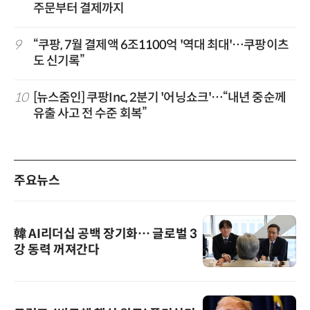
주문부터 결제까지
9
“쿠팡, 7월 결제액 6조1100억 '역대 최대'…쿠팡이츠
도 신기록”
10
[뉴스줌인] 쿠팡Inc, 2분기 '어닝쇼크'…“내년 중순께
유출 사고 전 수준 회복”
주요뉴스
韓 AI리더십 공백 장기화… 글로벌 3
강 동력 꺼져간다