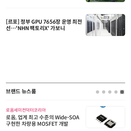
[르포] 정부 GPU 7656장 운영 최전
선…'NHN 팩토리X' 가보니
브랜드 뉴스룸
로옴세미컨덕터코리아
로옴, 업계 최고 수준의 Wide-SOA
구현한 차량용 MOSFET 개발