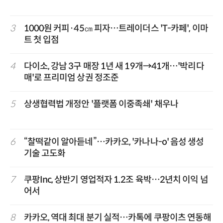
3
1000원 커피·45㎝ 피자…트레이더스 'T-카페', 이마
트 첫 입점
4
다이소, 강남 3구 매장 1년 새 19개→41개…'박리다
매'로 프리미엄 상권 정조준
5
상생협력법 개정안 '플랫폼 이중족쇄' 채우나
6
“찰떡같이 알아듣네”…카카오, '카나나-o' 음성 생성
기술 고도화
7
쿠팡Inc, 상반기 영업적자 1.2조 육박…2년치 이익 넘
어서
8
카카오, 역대 최대 분기 실적…카톡에 쿠팡이츠 연동해