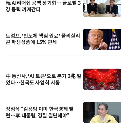
韓 AI리더십 공백 장기화… 글로벌 3
강 동력 꺼져간다
트럼프, '반도체 핵심 원료' 폴리실리
콘 파생상품에 15% 관세
中 통신사, 'AI 토큰'으로 분기 2兆 벌
었다…한국도 사업화 시동
정점식 “김용범 이미 한국경제 빌
런…李 대통령, 경질 결단해야”