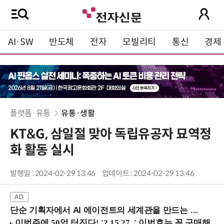
AI·SW
반도체
전자
모빌리티
통신
경제
플랫폼·유통
유통·생활
KT&G, 삼일절 맞아 독립유공자 묘역정
화 활동 실시
발행일 : 2024-02-29 13:46
업데이트 : 2024-02-29 13:46
단순 기획자에서 AI 에이전트의 세계관을 만드는 지식 설계자로.. (8/20 강남역)