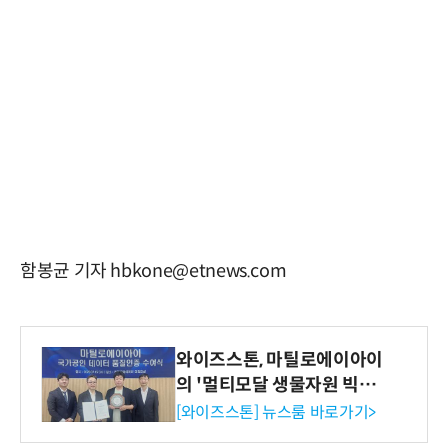
함봉균 기자 hbkone@etnews.com
와이즈스톤, 마틸로에이아이
의 '멀티모달 생물자원 빅데
이터'에 DQ인증 최고 등급
[와이즈스톤] 뉴스룸 바로가기>
수여