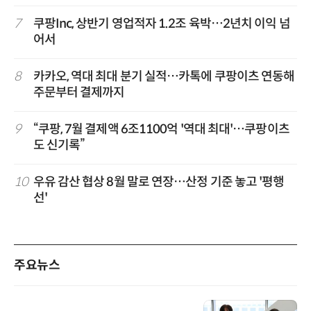
7
쿠팡Inc, 상반기 영업적자 1.2조 육박…2년치 이익 넘
어서
8
카카오, 역대 최대 분기 실적…카톡에 쿠팡이츠 연동해
주문부터 결제까지
9
“쿠팡, 7월 결제액 6조1100억 '역대 최대'…쿠팡이츠
도 신기록”
10
우유 감산 협상 8월 말로 연장…산정 기준 놓고 '평행
선'
주요뉴스