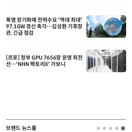
폭염 장기화에 전력수요 '역대 최대'
97.1GW 경신 촉각…김성환 기후장
관, 긴급 점검
[르포] 정부 GPU 7656장 운영 최전
선…'NHN 팩토리X' 가보니
브랜드 뉴스룸