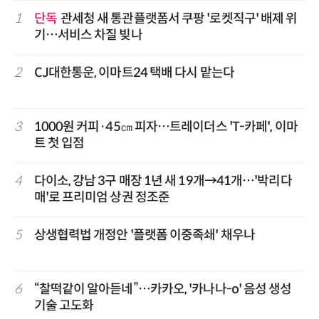
1
단독
관세청 새 통관플랫폼서 쿠팡 '로켓직구' 배제 위
기…서비스 차질 빚나
2
CJ대한통운, 이마트24 택배 다시 맡는다
3
1000원 커피·45㎝ 피자…트레이더스 'T-카페', 이마
트 첫 입점
4
다이소, 강남 3구 매장 1년 새 19개→41개…'박리다
매'로 프리미엄 상권 정조준
5
상생협력법 개정안 '플랫폼 이중족쇄' 채우나
6
“찰떡같이 알아듣네”…카카오, '카나나-o' 음성 생성
기술 고도화