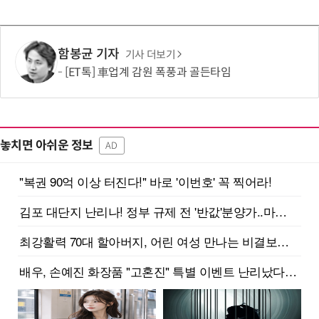
함봉균 기자
기사 더보기
[ET톡] 車업계 감원 폭풍과 골든타임
놓치면 아쉬운 정보
AD