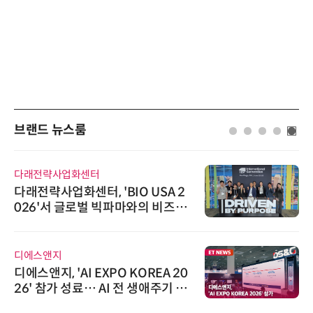
브랜드 뉴스룸
다래전략사업화센터
다래전략사업화센터, 'BIO USA 2
026'서 글로벌 빅파마와의 비즈니
스 미팅 지원…K-바이오 해외 진출
교두보 확보
디에스앤지
디에스앤지, 'AI EXPO KOREA 20
26' 참가 성료… AI 전 생애주기 아
우르는 통합 솔루션 선봬