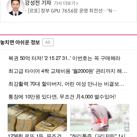
강성전 기자
기사 더보기
[르포] 정부 GPU 7656장 운영 최전선…'NHN 팩토리X' 가보니
놓치면 아쉬운 정보
AD