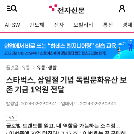
AI·SW
반도체
전자
모빌리티
통신
경제
플랫폼·유통
유통·생활
스타벅스, 삼일절 기념 독립문화유산 보
존 기금 1억원 전달
발행일 : 2024-02-29 09:41
업데이트 : 2024-02-29 09:41
글로벌 트렌드를 읽고, 내 역할을 가늠하는 소수정예 실습 워크숍 (8/28 신논현역)