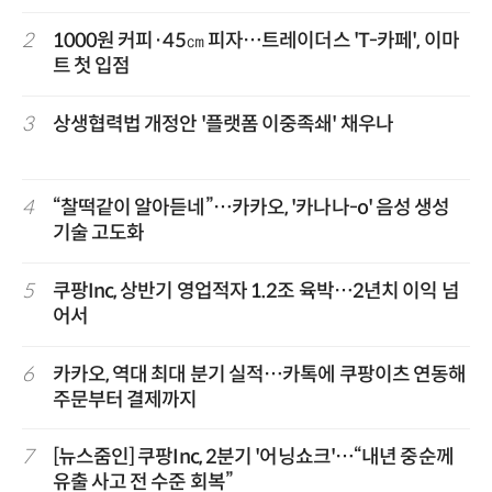
2
1000원 커피·45㎝ 피자…트레이더스 'T-카페', 이마
트 첫 입점
3
상생협력법 개정안 '플랫폼 이중족쇄' 채우나
4
“찰떡같이 알아듣네”…카카오, '카나나-o' 음성 생성
기술 고도화
5
쿠팡Inc, 상반기 영업적자 1.2조 육박…2년치 이익 넘
어서
6
카카오, 역대 최대 분기 실적…카톡에 쿠팡이츠 연동해
주문부터 결제까지
7
[뉴스줌인] 쿠팡Inc, 2분기 '어닝쇼크'…“내년 중순께
유출 사고 전 수준 회복”