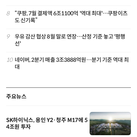
8
“쿠팡, 7월 결제액 6조1100억 '역대 최대'…쿠팡이츠
도 신기록”
9
우유 감산 협상 8월 말로 연장…산정 기준 놓고 '평행
선'
10
네이버, 2분기 매출 3조3888억원…분기 기준 역대 최
대
주요뉴스
SK하이닉스, 용인 Y2·청주 M17에 5
4조원 투자