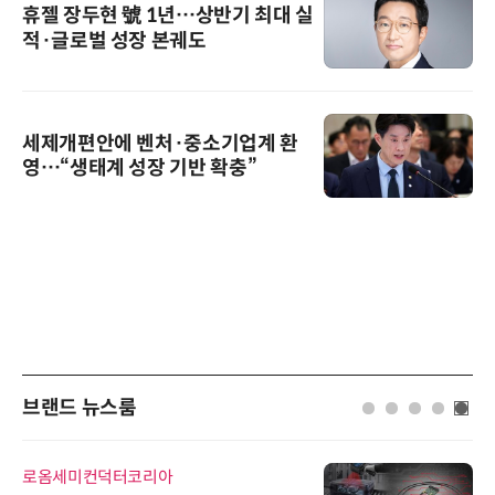
휴젤 장두현 號 1년…상반기 최대 실
적·글로벌 성장 본궤도
세제개편안에 벤처·중소기업계 환
영…“생태계 성장 기반 확충”
브랜드 뉴스룸
로옴세미컨덕터코리아