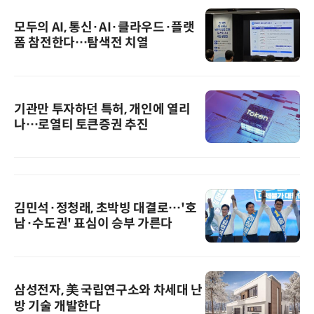
모두의 AI, 통신·AI·클라우드·플랫
폼 참전한다…탐색전 치열
기관만 투자하던 특허, 개인에 열리
나…로열티 토큰증권 추진
김민석·정청래, 초박빙 대결로…'호
남·수도권' 표심이 승부 가른다
삼성전자, 美 국립연구소와 차세대 난
방 기술 개발한다