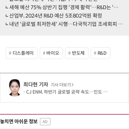
새해 예산 75% 상반기 집행 '경제 활력'…R&D는 '선택과 집중'
산업부, 2024년 R&D 예산 5조802억원 확정
내년 '글로벌 최저한세' 시행…다국적기업 조세회피 막는다
디스플레이
바이오
반도체
R&D
최다현 기자
기사 더보기
CJ ENM, 하반기 글로벌 공략 속도…인도 등 신규 시장 개척
놓치면 아쉬운 정보
AD