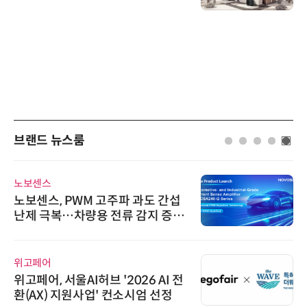
브랜드 뉴스룸
노보센스
노보센스, PWM 고주파 과도 간섭
난제 극복…차량용 전류 감지 증폭
기
위고페어
위고페어, 서울AI허브 '2026 AI 전
환(AX) 지원사업' 컨소시엄 선정