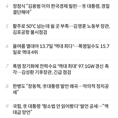
4
정점식 “김용범 이미 한국경제 빌런…李 대통령, 경질
결단해야”
5
활주로 50℃ 넘는데 쉴 곳 부족…김영훈 노동부 장관,
김포공항 불시점검
6
올여름 열대야 13.7일 '역대 최다'…폭염일수도 15.7
일로 역대 4위
7
폭염 장기화에 전력수요 '역대 최대' 97.1GW 경신 촉
각…김성환 기후장관, 긴급 점검
8
한병도 “장동혁, 李대통령 발언 왜곡…악의적 정치공
세”
9
국힘, 李 대통령 '형소법 안 읽어봤다' 발언 공세…“역
대급 망언”