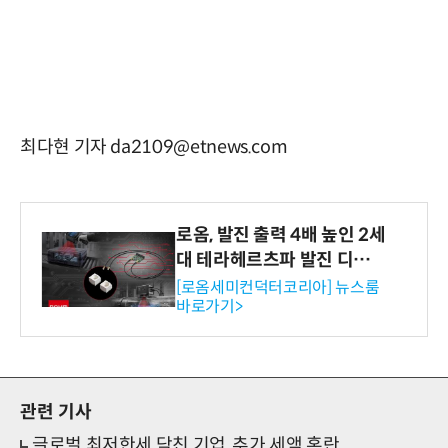
최다현 기자 da2109@etnews.com
로옴, 발진 출력 4배 높인 2세
대 테라헤르츠파 발진 디바이
스 개발
[로옴세미컨덕터코리아] 뉴스룸
바로가기>
관련 기사
글로벌 최저한세 닥친 기업, 추가 세액 혼란