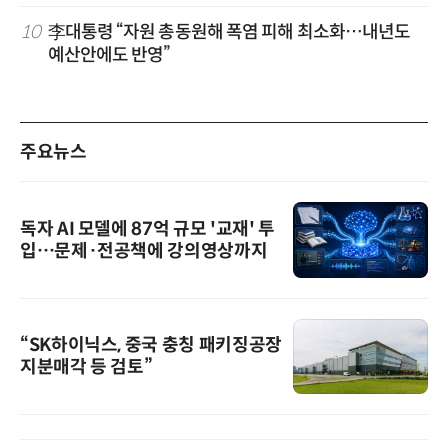
10
李대통령 “자원 총동원해 폭염 피해 최소화…내년도
예산안에도 반영”
주요뉴스
독자 AI 모델에 87억 규모 '교재' 투
입…문제·전공책에 강의영상까지
“SK하이닉스, 중국 충칭 패키징공장
지분매각 등 검토”