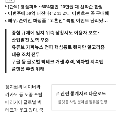
[단독] 명품퍼터 ~60%할인 '10만원'대 선착순 한정판매!
중첩 규제에 입지 위축 상황서도 이용자 보호·
산업발전 노력 꾸준
유튜브 가짜뉴스 전파 핵심통로 됐지만 알고리즘
대응 조치 전무
구글 등 글로벌 빅테크 거센 추격, 역차별 지속땐
플랫폼 주권 위태
정치권의 네이버와
관련 통계자료 다운로드
카카오 등 토종 포털
플랫폼 사업 분야별 점유율 현황
때리기에 글로벌 빅
테크가 웃고 있다. 국