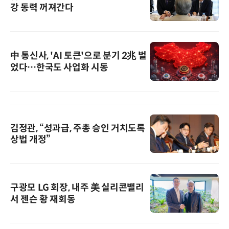
강 동력 꺼져간다
中 통신사, 'AI 토큰'으로 분기 2兆 벌
었다…한국도 사업화 시동
김정관, “성과급, 주총 승인 거치도록
상법 개정”
구광모 LG 회장, 내주 美 실리콘밸리
서 젠슨 황 재회동