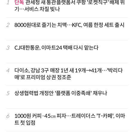
1
단독
관세청 새 통관플랫폼서 쿠팡 '로켓직구' 배제 위
기…서비스 차질 빚나
2
8000원대로 즐기는 치맥…KFC, 여름 한정 세트 출시
3
CJ대한통운, 이마트24 택배 다시 맡는다
4
다이소, 강남 3구 매장 1년 새 19개→41개…'박리다
매'로 프리미엄 상권 정조준
5
상생협력법 개정안 '플랫폼 이중족쇄' 채우나
6
1000원 커피·45㎝ 피자…트레이더스 'T-카페', 이마
트 첫 입점