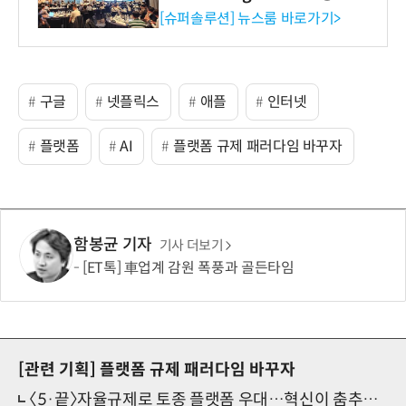
리 성료
[슈퍼솔루션] 뉴스룸 바로가기>
구글
넷플릭스
애플
인터넷
플랫폼
AI
플랫폼 규제 패러다임 바꾸자
함봉균 기자
기사 더보기
[ET톡] 車업계 감원 폭풍과 골든타임
[관련 기획]
플랫폼 규제 패러다임 바꾸자
〈5·끝〉자율규제로 토종 플랫폼 우대…혁신이 춤추게 하라