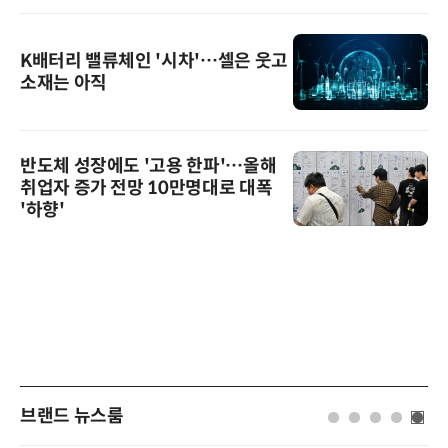
K배터리 밸류체인 '시차'…셀은 웃고
소재는 아직
반도체 성장에도 '고용 한파'…올해
취업자 증가 전망 10만명대로 대폭
'하향'
브랜드 뉴스룸