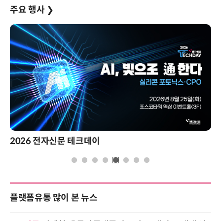
주요 행사
❯
2026 전자신문 테크데이
제8
플랫폼유통 많이 본 뉴스