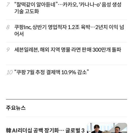
7
“찰떡같이 알아듣네”…카카오, '카나나-o' 음성 생성
기술 고도화
8
쿠팡Inc, 상반기 영업적자 1.2조 육박…2년치 이익 넘
어서
9
세븐일레븐, 해외 지역 명물 라면 판매 300만개 돌파
10
“쿠팡 7월 추정 결제액 10.9% 감소”
주요뉴스
韓 AI리더십 공백 장기화… 글로벌 3