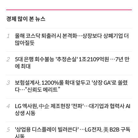
경제 많이 본 뉴스
1
올해 코스닥 퇴출러시 본격화…상장보다 상폐기업 더
많아질듯
2
5대 은행 회수불능 '추정손실' 1조2109억원 …7년 만
에 최대
3
보험설계사, 1200%룰 확대 앞두고 '상장 GA'로 쏠렸
다…“신뢰도 메리트”
4
LG 엑사원, 中企 제조현장 '전파'…대기업과 협력사 AI
상생 시동
5
'상업용 디스플레이 빌려쓴다' …LG전자, 美 B2B 구독
시동