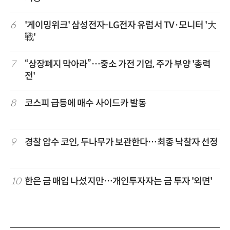
6
'게이밍위크' 삼성전자-LG전자 유럽서 TV·모니터 '大
戰'
7
“상장폐지 막아라”…중소 가전 기업, 주가 부양 '총력
전'
8
코스피 급등에 매수 사이드카 발동
9
경찰 압수 코인, 두나무가 보관한다…최종 낙찰자 선정
10
한은 금 매입 나섰지만…개인투자자는 금 투자 '외면'