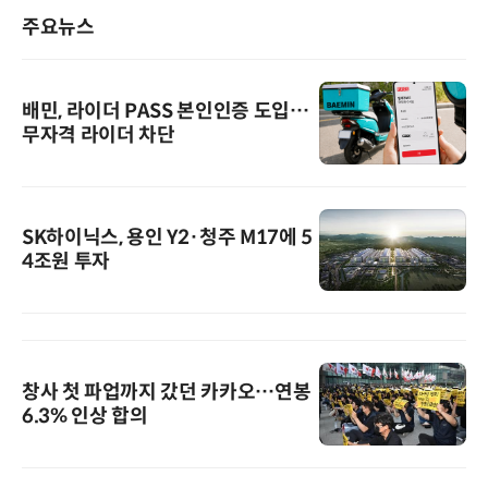
주요뉴스
배민, 라이더 PASS 본인인증 도입…
무자격 라이더 차단
SK하이닉스, 용인 Y2·청주 M17에 5
4조원 투자
창사 첫 파업까지 갔던 카카오…연봉
6.3% 인상 합의