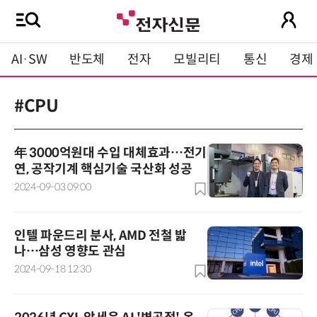
AI·SW
반도체
전자
모빌리티
통신
경제
#CPU
年 3000억원대 수입 대체효과…전기
연, 공작기계 핵심기술 국산화 성공
2024-09-03 09:00
인텔 파운드리 분사, AMD 전철 밟
나…삼성 영향도 관심
2024-09-18 12:30