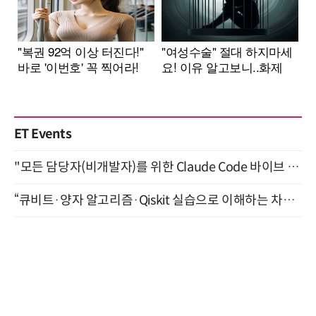
ET Events
"모든 담당자(비개발자)를 위한 Claude Code 바이브 코딩 2-day 부트캠프" 9월 16~17일 개최
“큐비트·양자 알고리즘·Qiskit 실습으로 이해하는 차세대 컴퓨팅” (8/28)