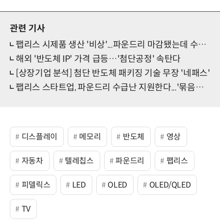
관련 기사
팹리스 시제품 생산 '비상'...파운드리 마감됐는데 수요 몰려
해외 '반도체 IP' 가격 급등…'첨단공정' 속탄다
[상장기업 분석] 첨단 반도체 패키징 기술 무장 '네패스'
팹리스 스타트업, 파운드리 수급난 지원한다...'묶음발주' 프로그램 도입
디스플레이
메모리
반도체
영상
자동차
텔레칩스
파운드리
팹리스
피델릭스
LED
OLED
OLED/QLED
TV