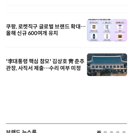
쿠팡, 로켓직구 글로벌 브랜드 확대…
올해 신규 600여개 유치
'李대통령 핵심 참모' 김상호 靑 춘추
관장, 사직서 제출…수리 여부 미정
브랜드 뉴스룸