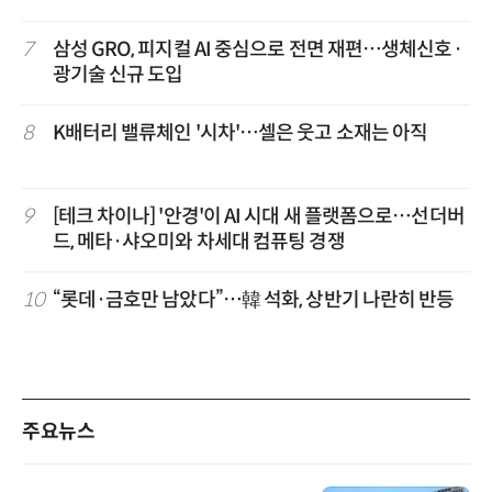
7
삼성 GRO, 피지컬 AI 중심으로 전면 재편…생체신호·
광기술 신규 도입
8
K배터리 밸류체인 '시차'…셀은 웃고 소재는 아직
9
[테크 차이나] '안경'이 AI 시대 새 플랫폼으로…선더버
드, 메타·샤오미와 차세대 컴퓨팅 경쟁
10
“롯데·금호만 남았다”…韓 석화, 상반기 나란히 반등
주요뉴스