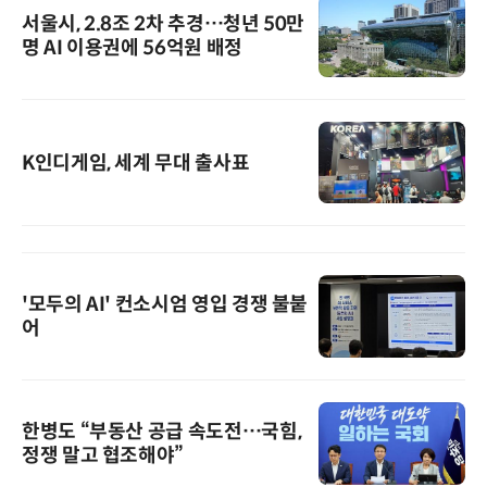
서울시, 2.8조 2차 추경…청년 50만
명 AI 이용권에 56억원 배정
K인디게임, 세계 무대 출사표
'모두의 AI' 컨소시엄 영입 경쟁 불붙
어
한병도 “부동산 공급 속도전…국힘,
정쟁 말고 협조해야”