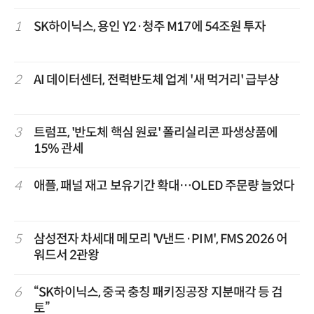
1
SK하이닉스, 용인 Y2·청주 M17에 54조원 투자
2
AI 데이터센터, 전력반도체 업계 '새 먹거리' 급부상
3
트럼프, '반도체 핵심 원료' 폴리실리콘 파생상품에
15% 관세
4
애플, 패널 재고 보유기간 확대…OLED 주문량 늘었다
5
삼성전자 차세대 메모리 'V낸드·PIM', FMS 2026 어
워드서 2관왕
6
“SK하이닉스, 중국 충칭 패키징공장 지분매각 등 검
토”