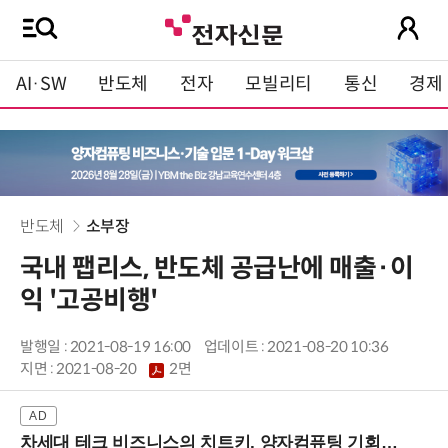
AI·SW
반도체
전자
모빌리티
통신
경제
반도체
소부장
국내 팹리스, 반도체 공급난에 매출·이
익 '고공비행'
발행일 : 2021-08-19 16:00
업데이트 : 2021-08-20 10:36
지면 :
2021-08-20
2면
차세대 테크 비즈니스의 치트키, 양자컴퓨팅 기회를 선점하라! (8/28 강남역)