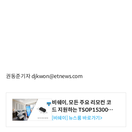
권동준기자 djkwon@etnews.com
비쉐이, 모든 주요 리모컨 코
드 지원하는 TSOP15300 시
리즈 IR 수신기 출시
[비쉐이] 뉴스룸 바로가기>