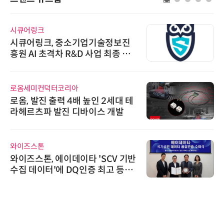
시큐어링크
시큐어링크, 중소기업기술정보진
흥원 AI 초격차 R&D 사업 최종 선
정
로옴세미컨덕터코리아
로옴, 발진 출력 4배 높인 2세대 테
라헤르츠파 발진 디바이스 개발
와이즈스톤
와이즈스톤, 에이데이타 'SCV 기반
수집 데이터'에 DQ인증 최고 등급
수여