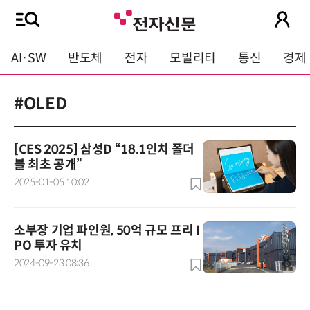
AI·SW
반도체
전자
모빌리티
통신
경제
#OLED
[CES 2025] 삼성D “18.1인치 폴더
블 최초 공개”
2025-01-05 10:02
소부장 기업 파인원, 50억 규모 프리 I
PO 투자 유치
2024-09-23 08:36