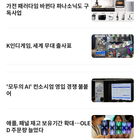
가전 패러다임 바뀐다 파나소닉도 구
독사업
K인디게임, 세계 무대 출사표
'모두의 AI' 컨소시엄 영입 경쟁 불붙
어
애플, 패널 재고 보유기간 확대…OLE
D 주문량 늘었다