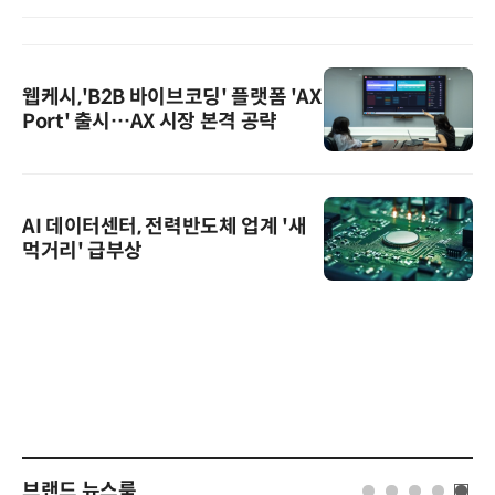
웹케시,'B2B 바이브코딩' 플랫폼 'AX
Port' 출시…AX 시장 본격 공략
AI 데이터센터, 전력반도체 업계 '새
먹거리' 급부상
브랜드 뉴스룸