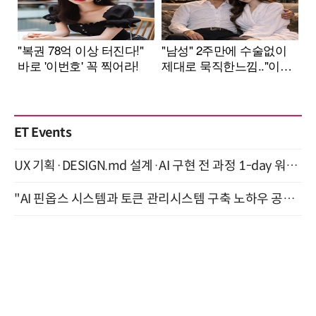
ET Events
UX 기획·DESIGN.md 설계·AI 구현 전 과정 1-day 워크숍 with Claude Code·Codex 9월 15일 개최
"AI 핀옵스 시스템과 토큰 관리시스템 구축 노하우 공개" 잠실 한국광고문화회관 2층 대회의실 (8/21)