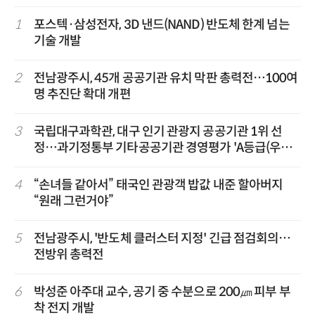
1
포스텍·삼성전자, 3D 낸드(NAND) 반도체 한계 넘는
기술 개발
2
전남광주시, 45개 공공기관 유치 막판 총력전…100여
명 추진단 확대 개편
3
국립대구과학관, 대구 인기 관광지 공공기관 1위 선
정…과기정통부 기타공공기관 경영평가 'A등급(우수)'
겹경사
4
“손녀들 같아서” 태국인 관광객 밥값 내준 할아버지
“원래 그런거야”
5
전남광주시, '반도체 클러스터 지정' 긴급 점검회의…
전방위 총력전
6
박성준 아주대 교수, 공기 중 수분으로 200㎛ 피부 부
착 전지 개발