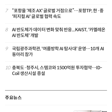
7
“포항을 '제조 AX' 글로벌 거점으로”…포항TP, 한·중
'피지컬 AI' 글로벌 협력 속도
8
AI 반도체가 데이터 변화 맞춰 반응...KAIST, '카멜레온
AI 반도체' 개발
9
국립광주과학관, '여름방학 AI 탐사대' 운영…10개 AI
동아리 참가
10
충북도·청주시, 스템코와 1500억원 투자협약…ID-
Coil 생산시설 증설
주요뉴스