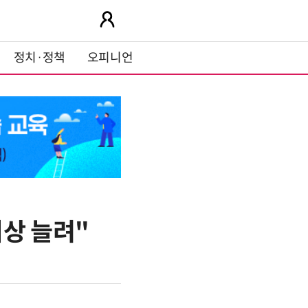
정치·정책
오피니언
상 늘려"