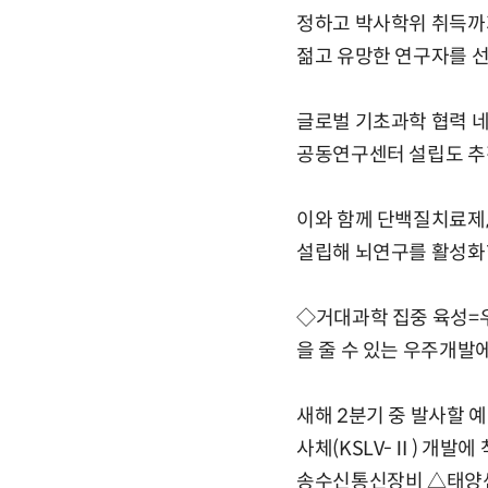
정하고 박사학위 취득까지
젊고 유망한 연구자를 
글로벌 기초과학 협력 
공동연구센터 설립도 추
이와 함께 단백질치료제
설립해 뇌연구를 활성화
◇거대과학 집중 육성=우
을 줄 수 있는 우주개발
새해 2분기 중 발사할 
사체(KSLV-Ⅱ) 개발에
송수신통신장비 △태양센