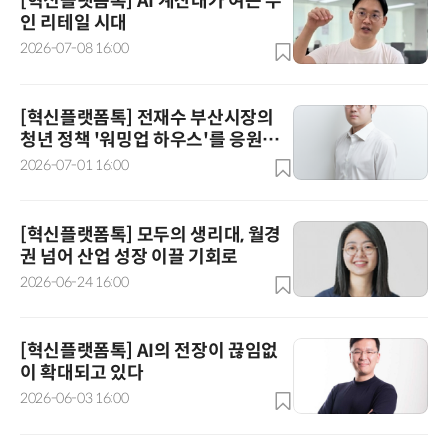
[혁신플랫폼톡] AI 계산대가 여는 무
인 리테일 시대
2026-07-08 16:00
[혁신플랫폼톡] 전재수 부산시장의
청년 정책 '워밍업 하우스'를 응원한
다
2026-07-01 16:00
[혁신플랫폼톡] 모두의 생리대, 월경
권 넘어 산업 성장 이끌 기회로
2026-06-24 16:00
[혁신플랫폼톡] AI의 전장이 끊임없
이 확대되고 있다
2026-06-03 16:00