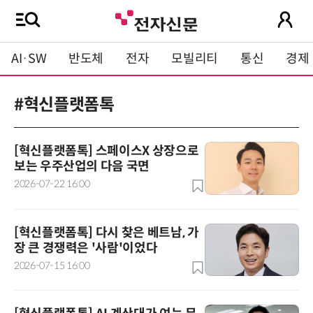
AI·SW
반도체
전자
모빌리티
통신
경제
#혁신플랫폼톡
[혁신플랫폼톡] 스페이스X 상장으로
보는 우주산업의 다음 국면
2026-07-22 16:00
[혁신플랫폼톡] 다시 찾은 베트남, 가
장 큰 경쟁력은 '사람'이었다
2026-07-15 16:00